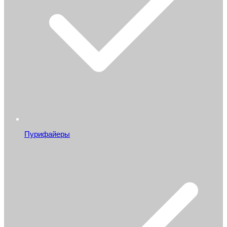
Пурифайеры