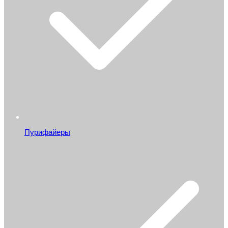
Пурифайеры