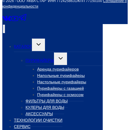
© 2026 - ООО "АКВА СТАР" ИНН 7724258631/КПП 77150100
Соглашение о
конфиденциальности
Переключить
КАТАЛОГ
дочернее
меню
Переключить
ПУРИФАЙЕРЫ
дочернее
меню
Аренда пурифайеров
Напольные пурифайеры
Настольные пурифайеры
Пурифайеры с газацией
Пурифайеры с осмосом
ФИЛЬТРЫ ДЛЯ ВОДЫ
КУЛЕРЫ ДЛЯ ВОДЫ
АКСЕССУАРЫ
ТЕХНОЛОГИИ ОЧИСТКИ
СЕРВИС