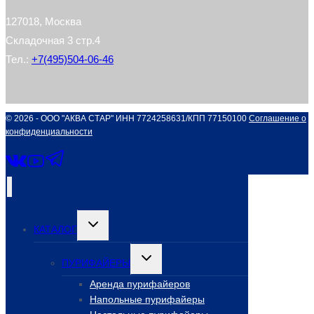
127018, Москва
Складочная 3 стр.4
Тел.:
+7(495)504-06-46
© 2026 - ООО "АКВА СТАР" ИНН 7724258631/КПП 77150100
Соглашение о
конфиденциальности
Переключить
КАТАЛОГ
дочернее
меню
Переключить
ПУРИФАЙЕРЫ
дочернее
меню
Аренда пурифайеров
Напольные пурифайеры