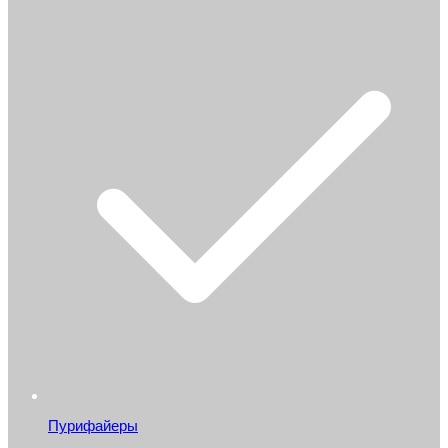
Пурифайеры