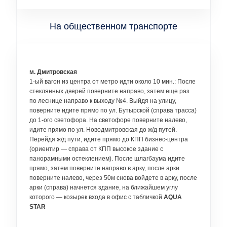
На общественном транспорте
м. Дмитровская
1-ый вагон из центра от метро идти около 10 мин.: После
стеклянных дверей поверните направо, затем еще раз
по леснице направо к выходу №4. Выйдя на улицу,
поверните идите прямо по ул. Бутырской (справа трасса)
до 1-ого светофора. На светофоре поверните налево,
идите прямо по ул. Новодмитровская до ж/д путей.
Перейдя ж/д пути, идите прямо до КПП бизнес-центра
(ориентир — справа от КПП высокое здание с
панорамными остеклением). После шлагбаума идите
прямо, затем поверните направо в арку, после арки
поверните налево, через 50м снова войдете в арку, после
арки (справа) начнется здание, на ближайшем углу
которого — козырек входа в офис с табличкой
AQUA
STAR