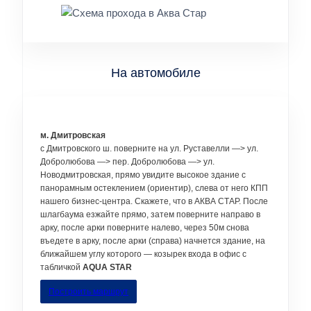
На автомобиле
м. Дмитровская
c Дмитровского ш. поверните на ул. Руставелли —> ул.
Добролюбова —> пер. Добролюбова —> ул.
Новодмитровская, прямо увидите высокое здание с
панорамным остеклением (ориентир), слева от него КПП
нашего бизнес-центра. Скажете, что в АКВА СТАР. После
шлагбаума езжайте прямо, затем поверните направо в
арку, после арки поверните налево, через 50м снова
въедете в арку, после арки (справа) начнется здание, на
ближайшем углу которого — козырек входа в офис с
табличкой
AQUA STAR
Построить маршрут