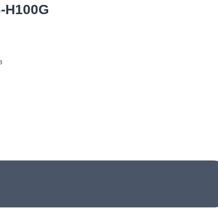
-H100G
G
в