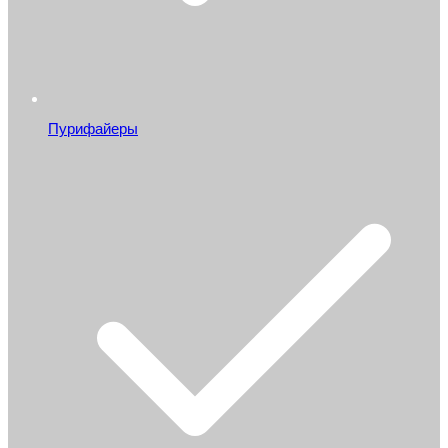
Пурифайеры