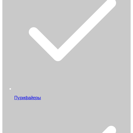
Пурифайеры