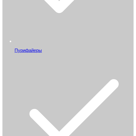
Пурифайеры