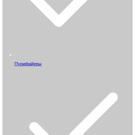
Пурифайеры