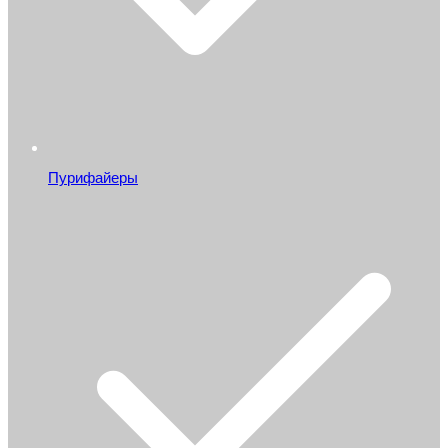
Пурифайеры