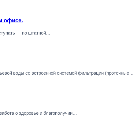
м офисе.
оступать — по штатной…
тьевой воды cо встроенной системой фильтрации (проточные…
 забота о здоровье и благополучии…