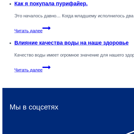
это
Как я покупала пурифайер.
стиль
Это началось давно… Когда младшему исполнилось два 
жизни!
Как
Читать далее
я
покупала
Влияние качества воды на наше здоровье
пурифайер.
Качество воды имеет огромное значение для нашего здо
Влияние
Читать далее
качества
воды
на
наше
здоровье
Мы в соцсетях