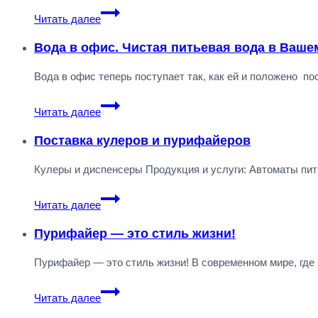
Пурифайер
Читать далее
что
это
Вода в офис. Чистая питьевая вода в Ваше
такое?
Вода в офис теперь поступает так, как ей и положено п
Вода
Читать далее
в
офис.
Поставка кулеров и пурифайеров
Чистая
Кулеры и диспенсеры Продукция и услуги: Автоматы пи
питьевая
вода
Поставка
Читать далее
в
кулеров
Вашем
и
Пурифайер — это стиль жизни!
офисе.
пурифайеров
Пурифайер — это стиль жизни! В современном мире, где
Пурифайер
Читать далее
—