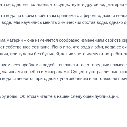
тя сегодня мы полагаем, что существует и другой вид материи
 что вода по своим свойствам сравнима с эфиром, однако и нель
 воде. Мы научились менять химический состав воды, однако до
рма материи – она изменяется сообразно изменениям свойств о
ет собственное сознание. Ясно и то, что вода любит, когда ее 
ии, или кулеры без бутылей, как их часто именуют потребител
нием всех проблем с водой – он очистит ее от вредных примес
щена ионами серебра и минералами. Существуют различные ти
 вода становится пригодной к употреблению и не только не при
туру воды. Об этом читайте в нашей следующей публикации.