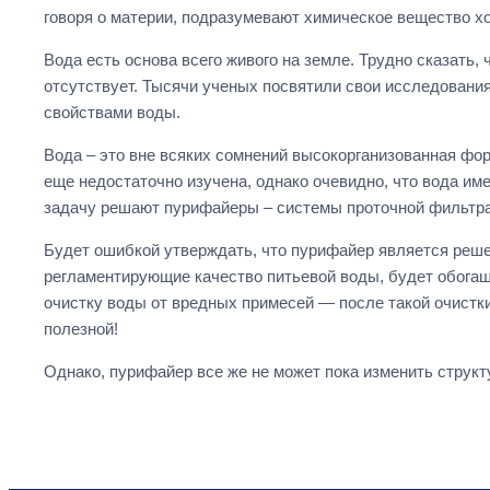
говоря о материи, подразумевают химическое вещество хо
Вода есть основа всего живого на земле. Трудно сказать,
отсутствует. Тысячи ученых посвятили свои исследования
свойствами воды.
Вода – это вне всяких сомнений высокорганизованная фо
еще недостаточно изучена, однако очевидно, что вода име
задачу решают пурифайеры – системы проточной фильтрац
Будет ошибкой утверждать, что пурифайер является реше
регламентирующие качество питьевой воды, будет обога
очистку воды от вредных примесей — после такой очистки
полезной!
Однако, пурифайер все же не может пока изменить струк