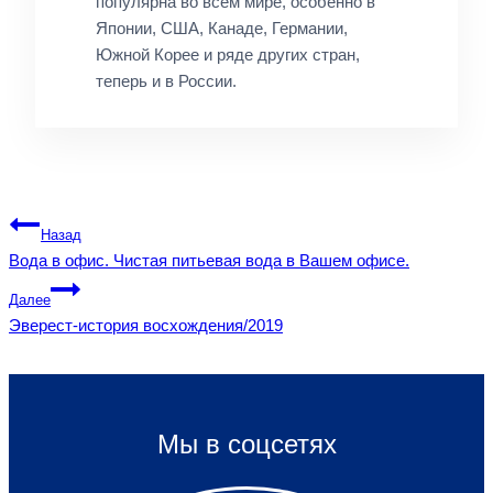
популярна во всем мире, особенно в
Японии, США, Канаде, Германии,
Южной Корее и ряде других стран,
теперь и в России.
Навигация
Назад
Вода в офис. Чистая питьевая вода в Вашем офисе.
по
Далее
записям
Эверест-история восхождения/2019
Мы в соцсетях