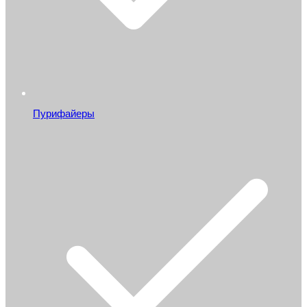
Пурифайеры