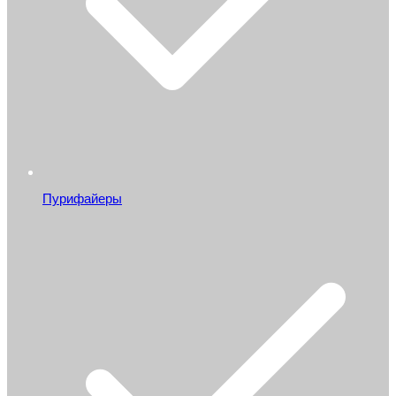
Пурифайеры