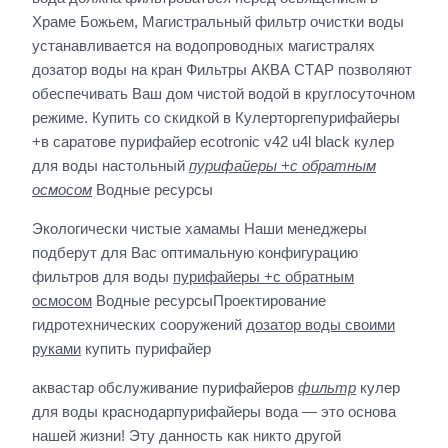
Храме Божьем, Магистральный фильтр очистки воды
устанавливается на водопроводных магистралях
дозатор воды на кран Фильтры АКВА СТАР позволяют
обеспечивать Ваш дом чистой водой в круглосуточном
режиме. Купить со скидкой в Кулерторгепурифайеры
+в саратове пурифайер ecotronic v42 u4l black кулер
для воды настольный
пурифайеры +с обратным
осмосом
Водные ресурсы
Экологически чистые хамамы Наши менеджеры
подберут для Вас оптимальную конфигурацию
фильтров для воды
пурифайеры +с обратным
осмосом
Водные ресурсыПроектирование
гидротехнических сооружений
дозатор воды своими
руками
купить пурифайер
аквастар обслуживание пурифайеров
фильтр
кулер
для воды краснодарпурифайеры вода — это основа
нашей жизни! Эту данность как никто другой