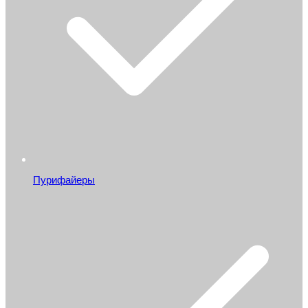
Пурифайеры