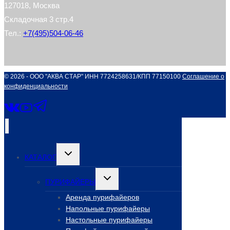
127018, Москва
Складочная 3 стр.4
Тел.:
+7(495)504-06-46
© 2026 - ООО "АКВА СТАР" ИНН 7724258631/КПП 77150100
Соглашение о
конфиденциальности
Переключить
КАТАЛОГ
дочернее
меню
Переключить
ПУРИФАЙЕРЫ
дочернее
меню
Аренда пурифайеров
Напольные пурифайеры
Настольные пурифайеры