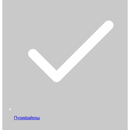
Пурифайеры