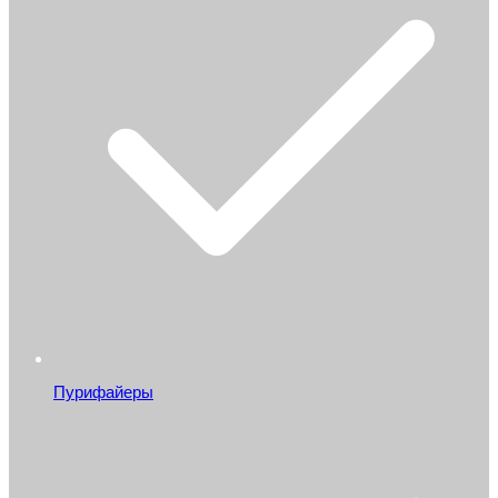
Пурифайеры