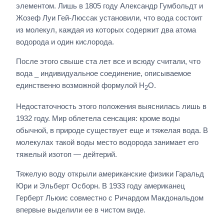
элементом. Лишь в 1805 году Александр Гумбольдт и
Жозеф Луи Гей-Люссак установили, что вода состоит
из молекул, каждая из которых содержит два атома
водорода и один кислорода.
После этого свыше ста лет все и всюду считали, что
вода _ индивидуальное соединение, описываемое
единственно возможной формулой H
O.
2
Недостаточность этого положения выяснилась лишь в
1932 году. Мир облетела сенсация: кроме воды
обычной, в природе существует еще и тяжелая вода. В
молекулах такой воды место водорода занимает его
тяжелый изотоп — дейтерий.
Тяжелую воду открыли американские физики Гаральд
Юри и Эльберт Осборн. В 1933 году американец
Герберт Льюис совместно с Ричардом Макдональдом
впервые выделили ее в чистом виде.