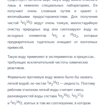
лишь в немногих специальных лабораториях. Ее
получают очень сложным путем и хранят с
величайшими предосторожностями. Для получения
1
16
чистой
H
O ведут очень тонкую, многостадийную
2
очистку природных вод или синтезируют воду из
1
16
исходных элементов
H
и
O
, которые
2
2
предварительно тщательно очищают от изотопных
примесей.
Такую воду применяют в экспериментах и процессах,
требующих исключительной чистоты химических
реактивов.
Формально протиевую воду можно было бы назвать
1
16
легкой водой, но чистая
H
O — редкость. Поэтому
2
рабочим эталоном легкой воды считают смесь
1
16
1
17
разновидностей воды состава
H
O,
H
O
2
2
1
18
и
H
O, взятых в том же соотношении, в котором
2