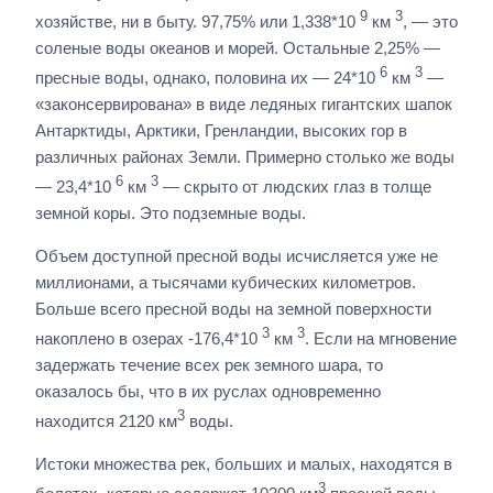
9
3
хозяйстве, ни в быту. 97,75% или 1,338*10
км
, — это
соленые воды океанов и морей. Остальные 2,25% —
6
3
пресные воды, однако, половина их — 24*10
км
—
«законсервирована» в виде ледяных гигантских шапок
Антарктиды, Арктики, Гренландии, высоких гор в
различных районах Земли. Примерно столько же воды
6
3
— 23,4*10
км
— скрыто от людских глаз в толще
земной коры. Это подземные воды.
Объем доступной пресной воды исчисляется уже не
миллионами, а тысячами кубических километров.
Больше всего пресной воды на земной поверхности
3
3
накоплено в озерах -176,4*10
км
. Если на мгновение
задержать течение всех рек земного шара, то
оказалось бы, что в их руслах одновременно
3
находится 2120 км
воды.
Истоки множества рек, больших и малых, находятся в
3