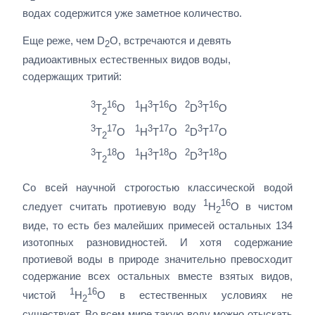
водах содержится уже заметное количество.
Еще реже, чем D
O, встречаются и девять
2
радиоактивных естественных видов воды,
содержащих тритий:
3
16
1
3
16
2
3
16
T
O
H
T
O
D
T
O
2
3
17
1
3
17
2
3
17
T
O
H
T
O
D
T
O
2
3
18
1
3
18
2
3
18
T
O
H
T
O
D
T
O
2
Со всей научной строгостью классической водой
1
16
следует считать протиевую воду
H
O в чистом
2
виде, то есть без малейших примесей остальных 134
изотопных разновидностей. И хотя содержание
протиевой воды в природе значительно превосходит
содержание всех остальных вместе взятых видов,
1
16
чистой
H
O в естественных условиях не
2
существует. Во всем мире такую воду можно отыскать