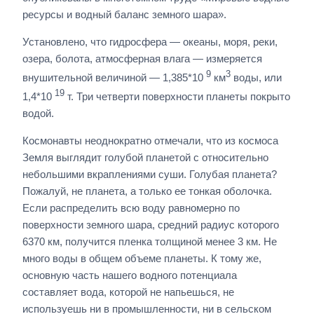
ресурсы и водный баланс земного шара».
Установлено, что гидросфера — океаны, моря, реки,
озера, болота, атмосферная влага — измеряется
9
3
внушительной величиной — 1,385*10
км
воды, или
19
1,4*10
т. Три четверти поверхности планеты покрыто
водой.
Космонавты неоднократно отмечали, что из космоса
Земля выглядит голубой планетой с относительно
небольшими вкраплениями суши. Голубая планета?
Пожалуй, не планета, а только ее тонкая оболочка.
Если распределить всю воду равномерно по
поверхности земного шара, средний радиус которого
6370 км, получится пленка толщиной менее 3 км. Не
много воды в общем объеме планеты. К тому же,
основную часть нашего водного потенциала
составляет вода, которой не напьешься, не
используешь ни в промышленности, ни в сельском