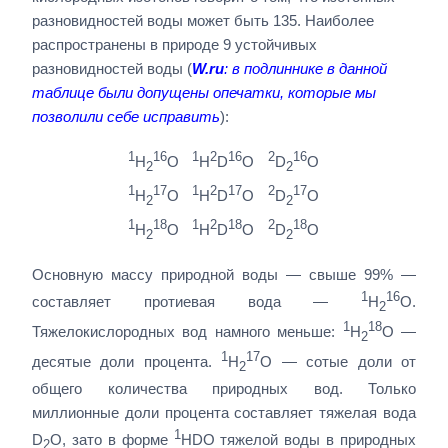
разновидностей воды может быть 135. Наиболее
распространены в природе 9 устойчивых
разновидностей воды (
W.ru
: в подлиннике в данной
таблице были допущены опечатки, которые мы
позволили себе исправить
):
1
16
1
2
16
2
16
H
O
H
D
O
D
O
2
2
1
17
1
2
17
2
17
H
O
H
D
O
D
O
2
2
1
18
1
2
18
2
18
H
O
H
D
O
D
O
2
2
Основную массу природной воды — свыше 99% —
1
16
составляет протиевая вода —
H
O.
2
1
18
Тяжелокислородных вод намного меньше:
H
O —
2
1
17
десятые доли процента.
H
O — сотые доли от
2
общего количества природных вод. Только
миллионные доли процента составляет тяжелая вода
1
D
O, зато в форме
HDO тяжелой воды в природных
2