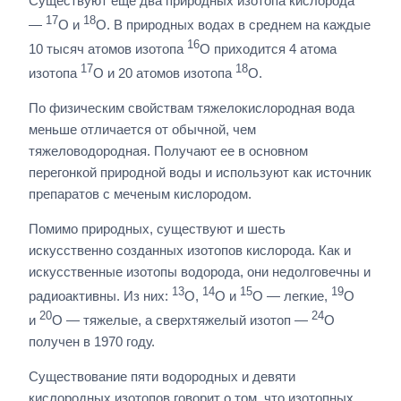
Существуют еще два природных изотопа кислорода
17
18
—
O и
O. В природных водах в среднем на каждые
16
10 тысяч атомов изотопа
O приходится 4 атома
17
18
изотопа
O и 20 атомов изотопа
O.
По физическим свойствам тяжелокислородная вода
меньше отличается от обычной, чем
тяжеловодородная. Получают ее в основном
перегонкой природной воды и используют как источник
препаратов с меченым кислородом.
Помимо природных, существуют и шесть
искусственно созданных изотопов кислорода. Как и
искусственные изотопы водорода, они недолговечны и
13
14
15
19
радиоактивны. Из них:
O,
O и
O — легкие,
O
20
24
и
O — тяжелые, а сверхтяжелый изотоп —
O
получен в 1970 году.
Существование пяти водородных и девяти
кислородных изотопов говорит о том, что изотопных