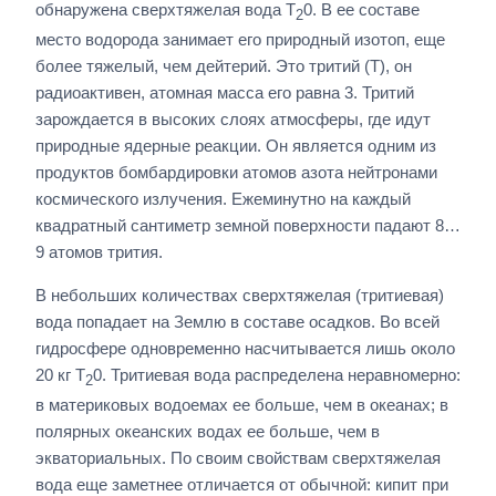
обнаружена сверхтяжелая вода Т
0. В ее составе
2
место водорода занимает его природный изотоп, еще
более тяжелый, чем дейтерий. Это тритий (Т), он
радиоактивен, атомная масса его равна 3. Тритий
зарождается в высоких слоях атмосферы, где идут
природные ядерные реакции. Он является одним из
продуктов бомбардировки атомов азота нейтронами
космического излучения. Ежеминутно на каждый
квадратный сантиметр земной поверхности падают 8…
9 атомов трития.
В небольших количествах сверхтяжелая (тритиевая)
вода попадает на Землю в составе осадков. Во всей
гидросфере одновременно насчитывается лишь около
20 кг Т
0. Тритиевая вода распределена неравномерно:
2
в материковых водоемах ее больше, чем в океанах; в
полярных океанских водах ее больше, чем в
экваториальных. По своим свойствам сверхтяжелая
вода еще заметнее отличается от обычной: кипит при