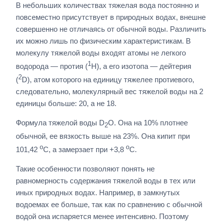
В небольших количествах тяжелая вода постоянно и
повсеместно присутствует в природных водах, внешне
совершенно не отличаясь от обычной воды. Различить
их можно лишь по физическим характеристикам. В
молекулу тяжелой воды входят атомы не легкого
1
водорода — протия (
H), а его изотопа — дейтерия
2
(
D), атом которого на единицу тяжелее протиевого,
следовательно, молекулярный вес тяжелой воды на 2
единицы больше: 20, а не 18.
Формула тяжелой воды D
O. Она на 10% плотнее
2
обычной, ее вязкость выше на 23%. Она кипит при
o
o
101,42
С, а замерзает при +3,8
С.
Такие особенности позволяют понять не
равномерность содержания тяжелой воды в тех или
иных природных водах. Например, в замкнутых
водоемах ее больше, так как по сравнению с обычной
водой она испаряется менее интенсивно. Поэтому