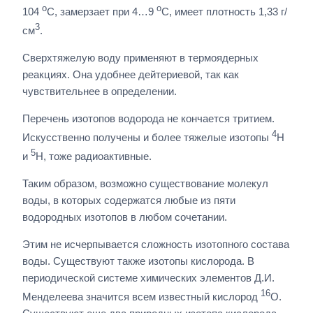
o
o
104
С, замерзает при 4…9
С, имеет плотность 1,33 г/
3
см
.
Сверхтяжелую воду применяют в термоядерных
реакциях. Она удобнее дейтериевой, так как
чувствительнее в определении.
Перечень изотопов водорода не кончается тритием.
4
Искусственно получены и более тяжелые изотопы
H
5
и
H, тоже радиоактивные.
Таким образом, возможно существование молекул
воды, в которых содержатся любые из пяти
водородных изотопов в любом сочетании.
Этим не исчерпывается сложность изотопного состава
воды. Существуют также изотопы кислорода. В
периодической системе химических элементов Д.И.
16
Менделеева значится всем известный кислород
O.