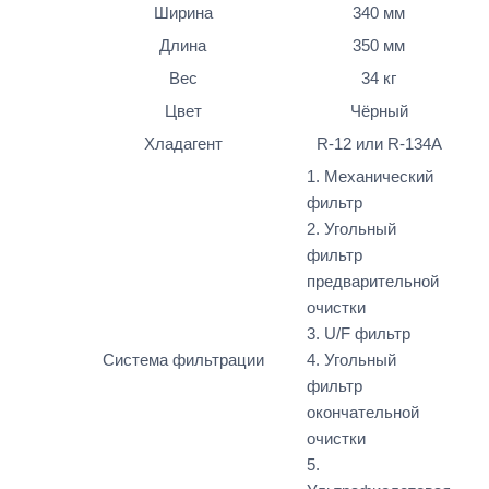
Ширина
340 мм
Длина
350 мм
Вес
34 кг
Цвет
Чёрный
Хладагент
R-12 или R-134A
1. Механический
фильтр
2. Угольный
фильтр
предварительной
очистки
3. U/F фильтр
Система фильтрации
4. Угольный
фильтр
окончательной
очистки
5.