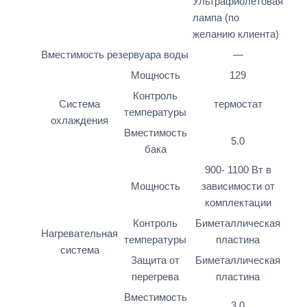
Ультрафиолетовая
лампа (по
желанию клиента)
Вместимость резервуара воды
—
Мощность
129
Контроль
Система
термостат
температуры
охлаждения
Вместимость
5.0
бака
900- 1100 Вт в
Мощность
зависимости от
комплектации
Контроль
Биметаллическая
Нагревательная
температуры
пластина
система
Защита от
Биметаллическая
перегрева
пластина
Вместимость
3.0