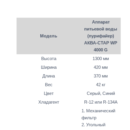
Аппарат
питьевой воды
Модель
(пурифайер)
АКВА-СТАР WP
4000 G
Высота
1300 мм
Ширина
420 мм
Длина
370 мм
Вес
42 кг
Цвет
Серый, Синий
Хладагент
R-12 или R-134A
1. Механический
фильтр
2. Угольный