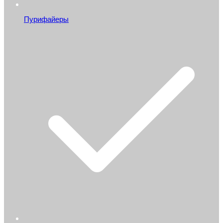
Пурифайеры