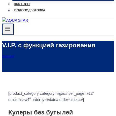
ФИЛЬТРЫ
ВОДОПОДГОТОВКА
V.I.P. с функцией газирования
ГЛАВНАЯ
[product_category category=»gas» per_page=»12″
columns=»4″ orderby=»date» order=»desc»]
Кулеры без бутылей