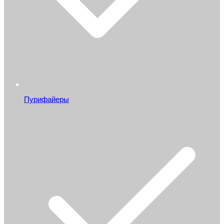
Пурифайеры