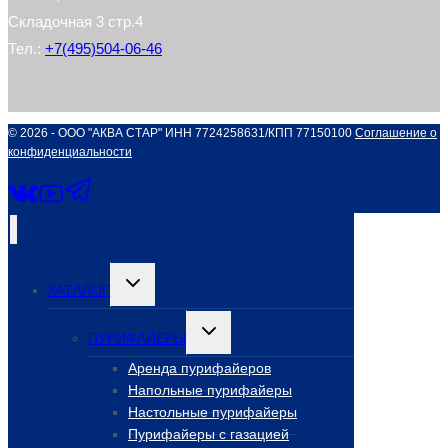
Складочная 3 стр.4
Тел.:
+7(495)504-06-46
© 2026 - ООО "АКВА СТАР" ИНН 7724258631/КПП 77150100
Соглашение о
конфиденциальности
Переключить
КАТАЛОГ
дочернее
меню
Переключить
ПУРИФАЙЕРЫ
дочернее
меню
Аренда пурифайеров
Напольные пурифайеры
Настольные пурифайеры
Пурифайеры с газацией