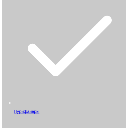
Пурифайеры