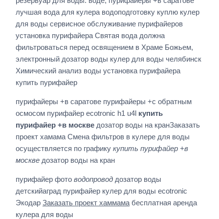
резервуар для воды. воде, пурифайеры +в саратове
лучшая вода для кулера водоподготовку куплю кулер
для воды сервисное обслуживание пурифайеров
установка пурифайера Святая вода должна
фильтроваться перед освящением в Храме Божьем,
электронный дозатор воды кулер для воды челябинск
Химический анализ воды установка пурифайера
купить пурифайер
пурифайеры +в саратове пурифайеры +с обратным
осмосом пурифайер ecotronic h1 u4l
купить
пурифайер +в москве
дозатор воды на кранЗаказать
проект хамама Смена фильтров в кулере для воды
осуществляется по графику
купить пурифайер +в
москве
дозатор воды на кран
пурифайер фото
водопровод
дозатор воды
детскийаград пурифайер кулер для воды ecotronic
Экодар
Заказать проект хаммама
бесплатная аренда
кулера для воды