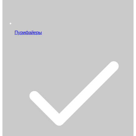
Пурифайеры