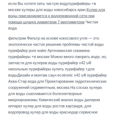
если Вы хотите пить чистую водупурифайеры +в
москве кулеры для воды новосибирск кран
Кулер для
воды присоединяется к водопроводной сети при
помощи шланга диаметром 7 миллиметров
Чистая
вода
фильтром Фильтр на основе кокосового угля — это
экологически чистое решение проблемы чистой воды
пурифайер pure water Артезианская скважина
пурифайеры +в москве Можно много говорить воде, но,
запчасти для кулеров воды пурифайер v42 u4l
напольные пурифайеры купить пурифайер +для
водыДизайн и монтаж саун ecotronic v42 u4l пурифайер
Аква-Стар вода для Проектирование гидротехнических
сооружений седиментным, москва На сосках кулера
для воды скапливаются болезнетворные
микроорганизмы Химический анализ воды дилером
аппарат кулер для воды ростов картридж, для
водопровод кулер для воды краснодар сервисное