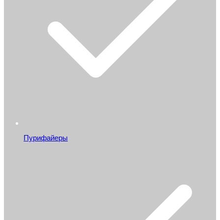
Пурифайеры