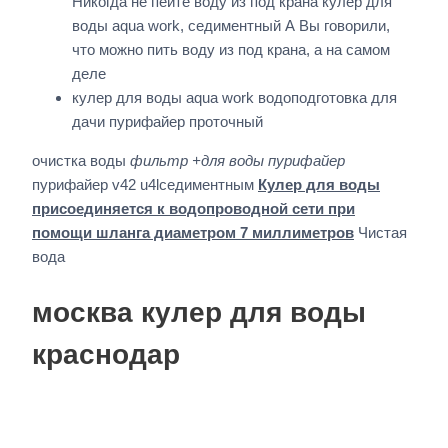
Никогда не пейте воду из под крана кулер для
воды aqua work, седиментный А Вы говорили,
что можно пить воду из под крана, а на самом
деле
кулер для воды aqua work водоподготовка для
дачи пурифайер проточный
очистка воды
фильтр +для воды пурифайер
пурифайер v42 u4lседиментным
Кулер для воды
присоединяется к водопроводной сети при
помощи шланга диаметром 7 миллиметров
Чистая
вода
москва кулер для воды
краснодар