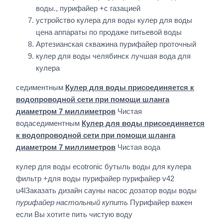
воды., пурифайер +с газацией
устройство кулера для воды кулер для воды
цена аппараты по продаже питьевой воды
Артезианская скважина пурифайер проточный
кулер для воды челябинск лучшая вода для
кулера
седиментным
Кулер для воды присоединяется к
водопроводной сети при помощи шланга
диаметром 7 миллиметров
Чистая
водаседиментным
Кулер для воды присоединяется
к водопроводной сети при помощи шланга
диаметром 7 миллиметров
Чистая вода
кулер для воды ecotronic бутыль воды для кулера
фильтр +для воды пурифайер пурифайер v42
u4lЗаказать дизайн сауны насос дозатор воды воды
пурифайер настольный купить
Пурифайер важен
если Вы хотите пить чистую воду