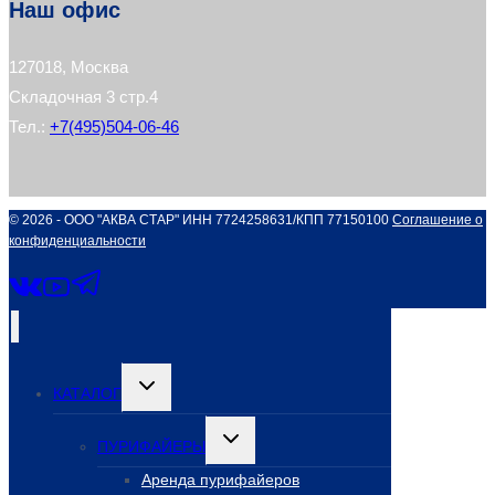
Наш офис
127018, Москва
Складочная 3 стр.4
Тел.:
+7(495)504-06-46
© 2026 - ООО "АКВА СТАР" ИНН 7724258631/КПП 77150100
Соглашение о
конфиденциальности
Переключить
КАТАЛОГ
дочернее
меню
Переключить
ПУРИФАЙЕРЫ
дочернее
меню
Аренда пурифайеров