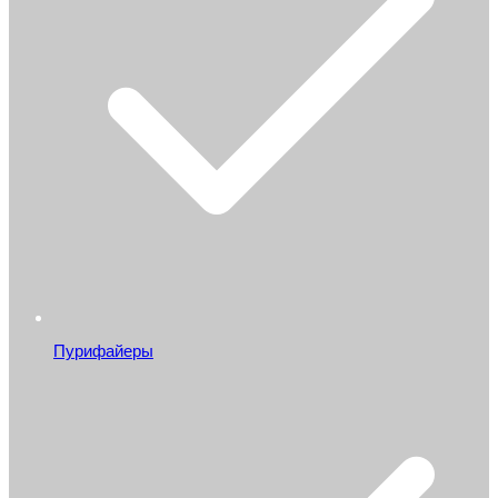
Пурифайеры