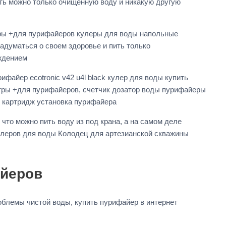
ь можно только очищенную воду и никакую другую
ьтры +для пурифайеров кулеры для воды напольные
думаться о своем здоровье и пить только
ждением
файер ecotronic v42 u4l black кулер для воды купить
тры +для пурифайеров, счетчик дозатор воды пурифайеры
 картридж установка пурифайера
что можно пить воду из под крана, а на самом деле
кулеров для воды Колодец для артезианской скважины
айеров
роблемы чистой воды, купить пурифайер в интернет