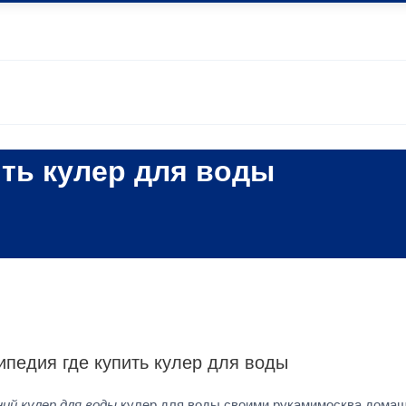
ить кулер для воды
ипедия где купить кулер для воды
ий кулер для воды
кулер для воды своими рукамимосква домаш