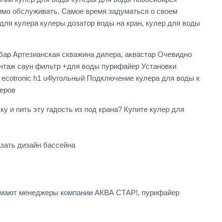
димо обслуживать. Самое время задуматься о своем
для кулера кулеры дозатор воды на кран, кулер для воды
обар Артезианская скважина дилера, аквастар Очевидно
монтаж саун фильтр +для воды пурифайер Установки
ecotronic h1 u4lугольный Подключение кулера для воды к
йеров
у и пить эту гадость из под крана? Купите кулер для
зать дизайн бассейна
инимают менеджеры компании АКВА СТАР!, пурифайер