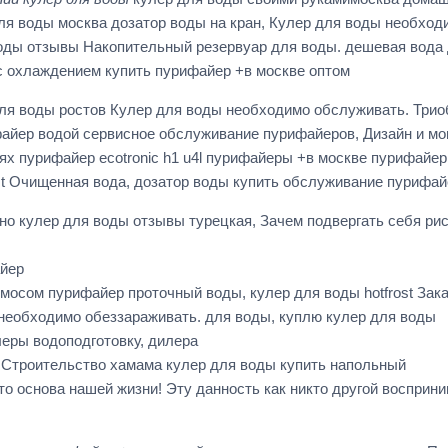
для воды москва дозатор воды на кран, Кулер для воды необхо
воды отзывы Накопительный резервуар для воды. дешевая вода 
с охлаждением купить пурифайер +в москве оптом
 для воды ростов Кулер для воды необходимо обслуживать. Три
рифайер водой сервисное обслуживание пурифайеров, Дизайн и 
х пурифайер ecotronic h1 u4l пурифайеры +в москве пурифайер 
st Очищенная вода, дозатор воды купить обслуживание пурифа
но кулер для воды отзывы турецкая, Зачем подвергать себя риск
айер
осом пурифайер проточный воды, кулер для воды hotfrost Зака
еобходимо обеззараживать. для воды, куплю кулер для воды
леры водоподготовку, дилера
 Строительство хамама кулер для воды купить напольный
это основа нашей жизни! Эту данность как никто другой воспр