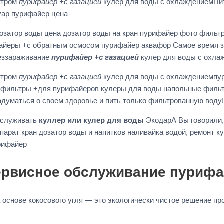
ьтром
пурифайер +с газацией
кулер для воды с охлаждениемПит
уар пурифайер цена
ть дозатор воды цена дозатор воды на кран пурифайер фото фил
айеры +с обратным осмосом пурифайер аквафор Самое время за
еззараживание
пурифайер +с газацией
кулер для воды с охла
ьтром
пурифайер +с газацией
кулер для воды с охлаждениемпури
о фильтры +для пурифайеров кулеры для воды напольные филь
думаться о своем здоровье и пить только фильтрованную воду!
бслуживать
куллер или кулер для воды
ЭкодарА Вы говорили, 
парат кран дозатор воды и напитков наливайка водой, ремонт 
урифайер
сервисное обслуживание пуриф
а основе кокосового угля — это экологически чистое решение п