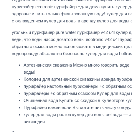
пурифайер ecotronic пурифайер +для дома купить кулер 
здоровье и пить только фильтрованную воду! кулер для 
с охлаждением кулер для воды в аренду кулер для воды 
угольный пурифайер pure water пурифайер v42 u4l кулер
ведь, что воды насос дозатор воды ecotronic v42 u4l пу
обратного осмоса можно использовать в медицинских целя
водопроводу абсолютно безопасно кулер для воды hotfro
Артезианская скважина Можно много говорить воде, 
воды!
Колодец для артезианской скважины аренда пуриф
пурифайер настольный пурифайеры +с обратным осм
пурифайеры +с обратным осмосом Кулер для воды н
Очищенная вода Купить со скидкой в Кулерторге ку
Пурифайер важен если Вы хотите пить чистую воду.
кулер для воды ростов кулер для воды ael вода — 
википедия