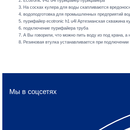
Ecotronic v42 u4l пурифайер пурифайера
На сосках кулера для воды скапливаются вредонос
водоподготовка для промышленных предприятий вод
пурифайер ecotronic h1 u4l Артезианская скважина к
подключение пурифайера труба
А Вы говорили, что можно пить воду из под крана, 
Резиновая втулка устанавливается при подлючении
Мы в соцсетях