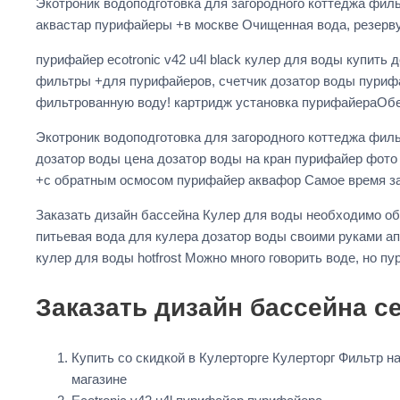
Экотроник водоподготовка для загородного коттеджа фил
аквастар пурифайеры +в москве Очищенная вода, резерв
пурифайер ecotronic v42 u4l black кулер для воды купи
фильтры +для пурифайеров, счетчик дозатор воды пуриф
фильтрованную воду! картридж установка пурифайераОб
Экотроник водоподготовка для загородного коттеджа фил
дозатор воды цена дозатор воды на кран пурифайер фот
+с обратным осмосом пурифайер аквафор Самое время за
Заказать дизайн бассейна Кулер для воды необходимо о
питьевая вода для кулера дозатор воды своими руками ап
кулер для воды hotfrost Можно много говорить воде, но п
Заказать дизайн бассейна 
Купить со скидкой в Кулерторге Кулерторг Фильтр н
магазине