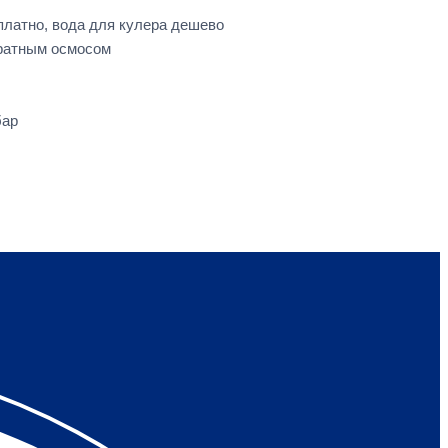
платно, вода для кулера дешево
братным осмосом
бар