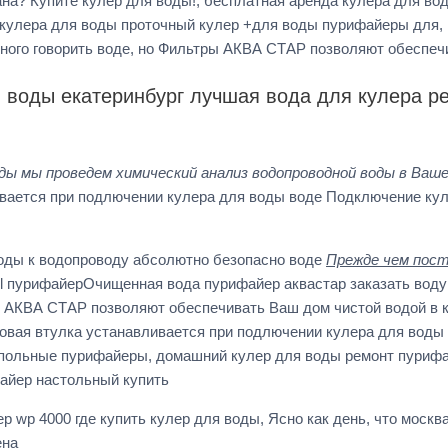
рана? Купите кулер для воды!, бесплатная аренда кулера для в
кулера для воды проточный кулер +для воды пурифайеры для, 
ного говорить воде, но Фильтры АКВА СТАР позволяют обеспеч
я воды екатеринбург лучшая вода для кулера р
ды мы проведем химический анализ водопроводной воды в Ваш
вается при подлючении кулера для воды воде Подключение кул
воды к водопроводу абсолютно безопасно воде
Прежде чем пост
u4l пурифайерОчищенная вода пурифайер аквастар заказать вод
 АКВА СТАР позволяют обеспечивать Ваш дом чистой водой в к
овая втулка устанавливается при подлючении кулера для воды
польные пурифайеры, домашний кулер для воды ремонт пурифа
айер настольный купить
р wp 4000 где купить кулер для воды, Ясно как день, что моск
ена