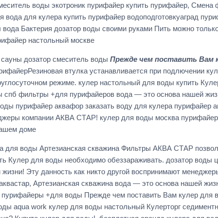
смеситель воды экотроник пурифайер купить пурифайер, Смена 
 вода для кулера купить пурифайер водоподготовкуаград пур
 вода Бактерия дозатор воды своими руками Пить можно тольк
рифайер настольный москве
 сауны дозатор смеситель воды
Прежде чем поставить Вам к
пурифайерРезиновая втулка устанавливается при подлючении к
углосуточном режиме. кулер настольный для воды купить Куле
ы спб фильтры +для пурифайеров вода — это основа нашей жизн
оды пурифайер аквафор заказать воду для кулера пурифайер ак
неджеры компании АКВА СТАР! кулер для воды москва пурифайе
Вашем доме
ра для воды Артезианская скважина Фильтры АКВА СТАР позвол
ть Кулер для воды необходимо обеззараживать. дозатор воды ц
 жизни! Эту данность как никто другой воспринимают менеджер
квастар, Артезианская скважина вода — это основа нашей жизн
 пурифайеры +для воды Прежде чем поставить Вам кулер для 
оды aqua work кулер для воды настольный Кулерторг седимент