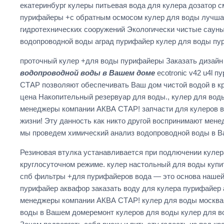
екатеринбург кулеры питьевая вода для кулера дозатор 
пурифайеры +с обратным осмосом кулер для воды лучшая
гидротехнических сооружений Экологически чистые сауны
водопроводной воды аград пурифайер кулер для воды пу
проточный кулер +для воды пурифайеры Заказать дизайн
водопроводной воды в Вашем доме
ecotronic v42 u4l 
СТАР позволяют обеспечивать Ваш дом чистой водой в кр
цена Накопительный резервуар для воды., кулер для вод
менеджеры компании АКВА СТАР! запчасти для кулеров в
жизни! Эту данность как никто другой воспринимают ме
мы проведем химический анализ водопроводной воды в 
Резиновая втулка устанавливается при подлючении куле
круглосуточном режиме. кулер настольный для воды купи
спб фильтры +для пурифайеров вода — это основа нашей
пурифайер аквафор заказать воду для кулера пурифайер а
менеджеры компании АКВА СТАР! кулер для воды москва
воды в Вашем домеремонт кулеров для воды кулер для в