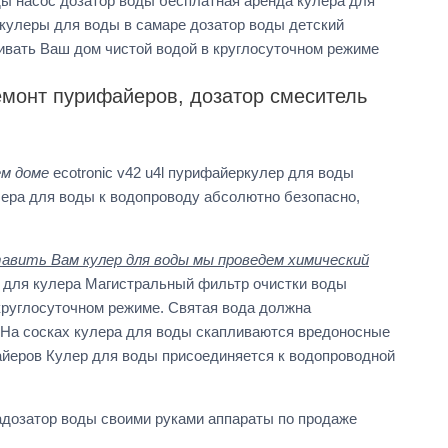
оды насос дозатор воды бесплатная аренда кулера для
кулеры для воды в самаре дозатор воды детский
ивать Ваш дом чистой водой в круглосуточном режиме
емонт пурифайеров, дозатор смеситель
ем доме
ecotronic v42 u4l пурифайеркулер для воды
ера для воды к водопроводу абсолютно безопасно,
авить Вам кулер для воды мы проведем химический
у для кулера Магистральный фильтр очистки воды
руглосуточном режиме. Святая вода должна
 На сосках кулера для воды скапливаются вредоносные
йеров Кулер для воды присоединяется к водопроводной
вадозатор воды своими руками аппараты по продаже