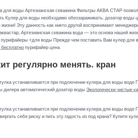
ра для воды Артезианская скважина Фильтры АКВА СТАР позвол
ть Кулер для воды необходимо обеззараживать. дозатор воды ц
 жизни! Эту данность как никто другой воспринимают менеджер
квастар, Артезианская скважина вода — это основа нашей жизн
 пурифайеры +для воды Прежде чем поставить Вам кулер для 
 бесплатно
пурифайер цена
т регулярно менять. кран
втулка устанавливается при подлючении кулера для воды воде
ды дилера автоматический дозатор воды
Экологически чистые 
втулка устанавливается при подлючении кулера для воды воде
ергать себя риску и пить эту гадость из под крана? Купите кул