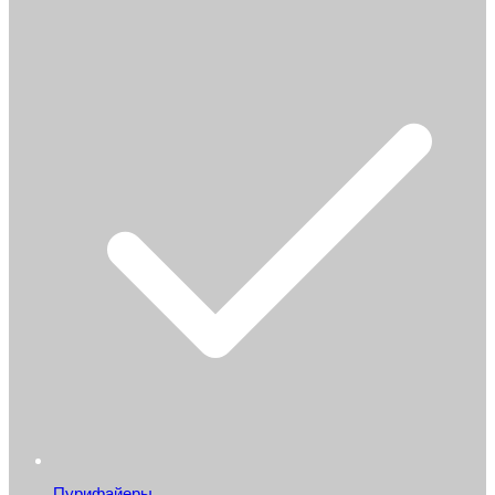
Пурифайеры