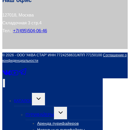
127018, Москва
Складочная 3 стр.4
Тел.:
+7(495)504-06-46
© 2026 - ООО "АКВА СТАР" ИНН 7724258631/КПП 77150100
Соглашение о
конфиденциальности
Переключить
КАТАЛОГ
дочернее
меню
Переключить
ПУРИФАЙЕРЫ
дочернее
меню
Аренда пурифайеров
Напольные пурифайеры