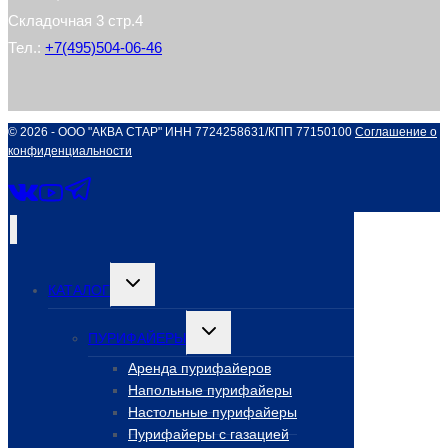
Складочная 3 стр.4
Тел.:
+7(495)504-06-46
© 2026 - ООО "АКВА СТАР" ИНН 7724258631/КПП 77150100
Соглашение о
конфиденциальности
Переключить
КАТАЛОГ
дочернее
меню
Переключить
ПУРИФАЙЕРЫ
дочернее
меню
Аренда пурифайеров
Напольные пурифайеры
Настольные пурифайеры
Пурифайеры с газацией