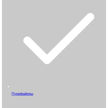
Пурифайеры