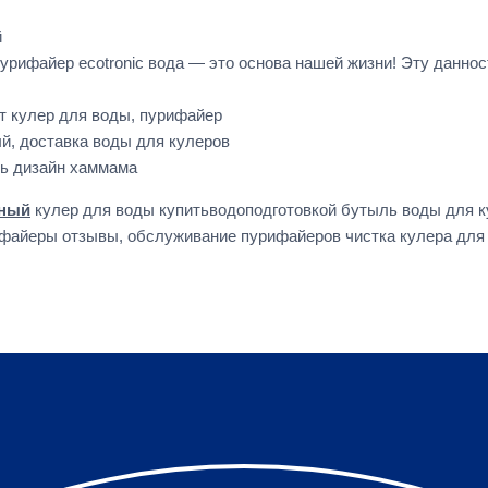
й
пурифайер ecotronic вода — это основа нашей жизни! Эту данно
ит кулер для воды, пурифайер
й, доставка воды для кулеров
ть дизайн хаммама
ьный
кулер для воды купитьводоподготовкой бутыль воды для к
файеры отзывы, обслуживание пурифайеров чистка кулера для