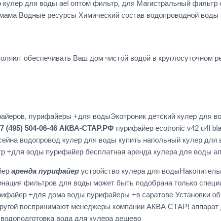
 кулер для воды ael оптом фильтр, для Магистральный фильтр
мама Водные ресурсы Химический состав водопроводной воды н
оляют обеспечивать Ваш дом чистой водой в круглосуточном ре
файеров, пурифайеры +для водыЭкотроник детский кулер для 
7 (495) 504-06-46 АКВА-СТАР.РФ
пурифайер ecotronic v42 u4l 
сейна водопровод кулер для воды купить напольный кулер для в
ьтр +для воды пурифайер бесплатная аренда кулера для воды а
йер
аренда пурифайер
устройство кулера для водыНакопитель
бинация фильтров для воды может быть подобрана только спец
ифайер +для дома воды пурифайеры +в саратове Установки об
 другой воспринимают менеджеры компании АКВА СТАР! аппарат
 водоподготовка вода для кулера дешево