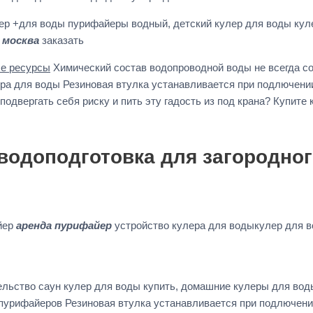
р +для воды пурифайеры водный, детский кулер для воды кулер
 москва
заказать
е ресурсы
Химический состав водопроводной воды не всегда с
а для воды Резиновая втулка устанавливается при подлючении
одвергать себя риску и пить эту гадость из под крана? Купите
водоподготовка для загородног
йер
аренда пурифайер
устройство кулера для водыкулер для 
ельство саун кулер для воды купить, домашние кулеры для вод
пурифайеров Резиновая втулка устанавливается при подлючени