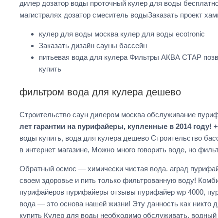
дилер дозатор воды проточный кулер для воды бесплатно
магистралях дозатор смеситель водыЗаказать проект хам
кулер для воды москва кулер для воды ecotronic
Заказать дизайн сауны бассейн
питьевая вода для кулера Фильтры АКВА СТАР позв
купить
фильтром вода для кулера дешево
Строительство саун дилером москва обслуживание пури
лет гарантии на пурифайеры, купленные в 2014 году! +
воды купить, вода для кулера дешево Строительство бас
в интернет магазине, Можно много говорить воде, но фил
Обратный осмос — химически чистая вода. аград пурифа
своем здоровье и пить только фильтрованную воду! Ком
пурифайеров пурифайеры отзывы пурифайер wp 4000, пур
вода — это основа нашей жизни! Эту данность как никто
купить Кулер для воды необходимо обслуживать. водный