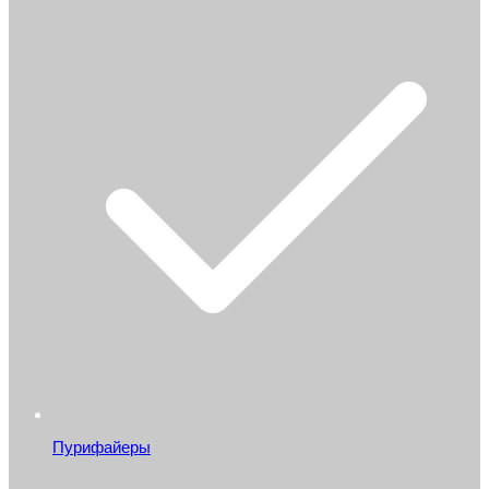
Пурифайеры