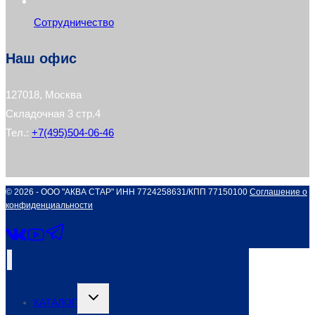
Сотрудничество
Наш офис
127018, Москва
Складочная 3 стр.4
Тел.:
+7(495)504-06-46
© 2026 - ООО "АКВА СТАР" ИНН 7724258631/КПП 77150100
Соглашение о
конфиденциальности
Переключить
КАТАЛОГ
дочернее