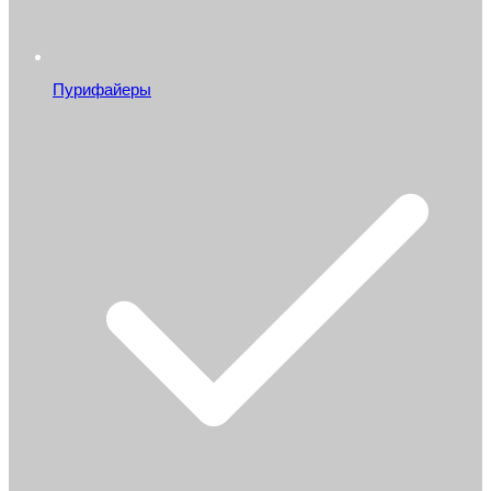
Пурифайеры