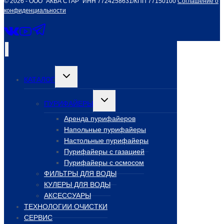
© 2026 - ООО "АКВА СТАР" ИНН 7724258631/КПП 77150100
Соглашение о
конфиденциальности
Переключить
КАТАЛОГ
дочернее
меню
Переключить
ПУРИФАЙЕРЫ
дочернее
меню
Аренда пурифайеров
Напольные пурифайеры
Настольные пурифайеры
Пурифайеры с газацией
Пурифайеры с осмосом
ФИЛЬТРЫ ДЛЯ ВОДЫ
КУЛЕРЫ ДЛЯ ВОДЫ
АКСЕССУАРЫ
ТЕХНОЛОГИИ ОЧИСТКИ
СЕРВИС