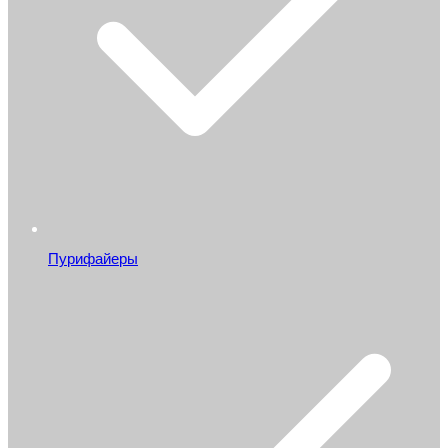
Пурифайеры