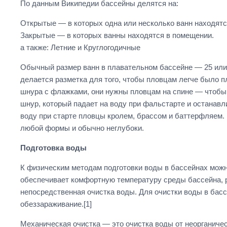
По данным Википедии бассейны делятся на:
Открытые — в которых одна или несколько ванн находят
Закрытые — в которых ванны находятся в помещении.
а также: Летние и Круглогодичные
Обычный размер ванн в плавательном бассейне — 25 или 5
делается разметка для того, чтобы пловцам легче было п
шнура с флажками, они нужны пловцам на спине — чтобы в
шнур, который падает на воду при фальстарте и останавл
воду при старте пловцы кролем, брассом и баттерфляем. 
любой формы и обычно неглубоки.
Подготовка воды
К физическим методам подготовки воды в бассейнах можн
обеспечивает комфортную температуру среды бассейна, 
непосредственная очистка воды. Для очистки воды в бас
обеззараживание.[1]
Механическая очистка — это очистка воды от неорганичес