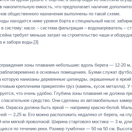
 в накопительную емкость, что предполагает наличие дополните
ов общественного назначения выполнены по такой схеме.
воды находится ниже уровня борта и специальный насос забирае
в систему: насос – система фильтрации – водонагреватель – с
ссейна требует меньше затрат на строительство чаши и оборудо
 и забора воды.[3]
 ограждения зоны плавания небольшие: вдоль берега — 12-20 м,
я заблаговременно в основных помещениях. Буями служат футб
а которую нанизаны деревянные цилиндры, окрашенные в яркий 
угловым креплениям прикреплён груз (камень, кусок металла). У
уется, что очень удобно. Глубина зоны плавания не должна пре
ак спасательное средство. Они сделаны из автомобильных каме
ия. Окраска должна быть яркой — например красно-белой. Мал
ой — 2,25 м. Его можно расположить недалеко от берега, на гл
или мягкой проволокой. Ширина стартового мостика — 3 м, дли
ихся по течению реки. Размер тумбочки — 50 на 50 см. Высота 