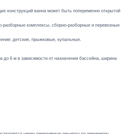
их конструкций ванна может быть попеременно открытой
о-разборные комплексы, сборно-разборные и перевозные
ение: детские, прыжковые, купальные.
 м до 6 м в зависимости от назначения бассейна, ширина
ществляется через переливную решетку по периметру