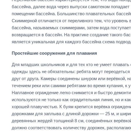
бассейна, далее вода через выпуски самотеком попадает
помещении бассейна. Большинство плавательных бассейн
Скиммерной отличается от переливного тем, что уровень 
бассейна, называемых скиммерами, затем вода поступает 
возвращается в бассейн. На практике создание такого ба
является уникальная для каждого бассейна схема подвода
Простейшие сооружения для плавания
Для младших школьников и для тех кто не умеет плавать
одежды здесь не обязательны: ребята могут переодетьс
друг от друга. Камеры соединены шнуром или верёвкой, н
течением реки или самими ребятами во время купания, к 
Наплавное ограждение легко снимается и быстро демонтир
используются не только как оградительная линия, но и к
хорошей плавучестью. К буям крепится верёвка огражден
дорожками для заплыва с длиной дорожки — 25 м, и ширин
деревянных жердей толщиной 8 см, соединённых верёвкой 
должно соответствовать количеству дорожек, располагающ