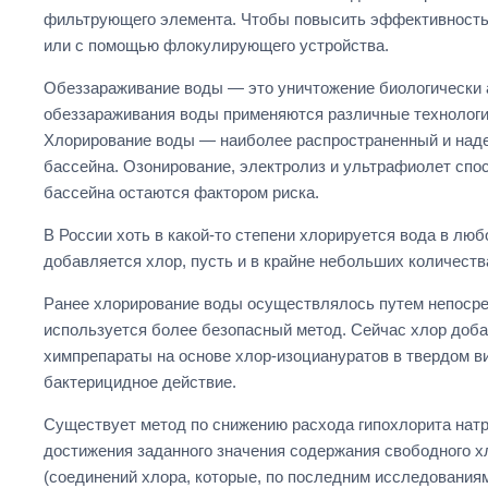
фильтрующего элемента. Чтобы повысить эффективность р
или с помощью флокулирующего устройства.
Обеззараживание воды — это уничтожение биологически а
обеззараживания воды применяются различные технологии
Хлорирование воды — наиболее распространенный и надежн
бассейна. Озонирование, электролиз и ультрафиолет спо
бассейна остаются фактором риска.
В России хоть в какой-то степени хлорируется вода в лю
добавляется хлор, пусть и в крайне небольших количеств
Ранее хлорирование воды осуществлялось путем непосред
используется более безопасный метод. Сейчас хлор добав
химпрепараты на основе хлор-изоциануратов в твердом в
бактерицидное действие.
Существует метод по снижению расхода гипохлорита нат
достижения заданного значения содержания свободного х
(соединений хлора, которые, по последним исследованиям