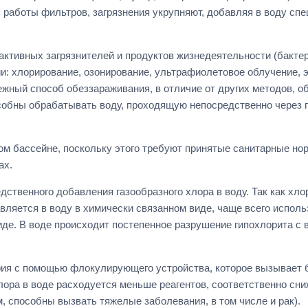
аботы фильтров, загрязнения укрупняют, добавляя в воду спе
ктивных загрязнителей и продуктов жизнедеятельности (бактер
: хлорирование, озонирование, ультрафиолетовое облучение, 
ый способ обеззараживания, в отличие от других методов, обр
собны обрабатывать воду, проходящую непосредственно через п
бом бассейне, поскольку этого требуют принятые санитарные но
ах.
ственного добавления газообразного хлора в воду. Так как хло
ляется в воду в химически связанном виде, чаще всего исполь
иде. В воде происходит постепенное разрушение гипохлорита с
рия с помощью флокулирующего устройства, которое вызывает 
лора в воде расходуется меньше реагентов, соответственно сн
, способны вызвать тяжелые заболевания, в том числе и рак).