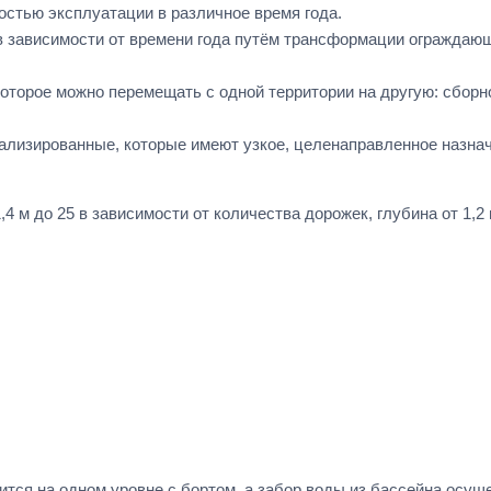
стью эксплуатации в различное время года.
 зависимости от времени года путём трансформации ограждающ
оторое можно перемещать с одной территории на другую: сборн
ализированные, которые имеют узкое, целенаправленное назнач
,4 м до 25 в зависимости от количества дорожек, глубина от 1,2
ится на одном уровне с бортом, а забор воды из бассейна осу