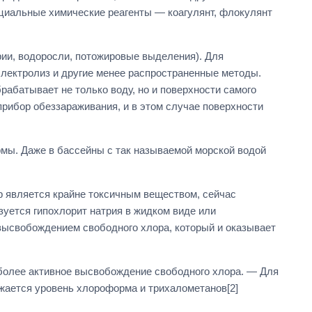
циальные химические реагенты — коагулянт, флокулянт
ии, водоросли, потожировые выделения). Для
электролиз и другие менее распространенные методы.
абатывает не только воду, но и поверхности самого
рибор обеззараживания, и в этом случае поверхности
рмы. Даже в бассейны с так называемой морской водой
р является крайне токсичным веществом, сейчас
зуется гипохлорит натрия в жидком виде или
 высвобождением свободного хлора, который и оказывает
более активное высвобождение свободного хлора. — Для
ижается уровень хлороформа и трихалометанов[2]