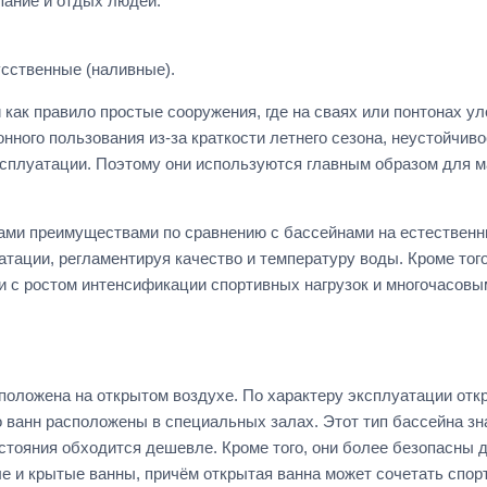
пание и отдых людей.
сственные (наливные).
как правило простые сооружения, где на сваях или понтонах 
онного пользования из-за краткости летнего сезона, неустойчив
эксплуатации. Поэтому они используются главным образом для м
ми преимуществами по сравнению с бассейнами на естественн
атации, регламентируя качество и температуру воды. Кроме тог
и с ростом интенсификации спортивных нагрузок и многочасовы
положена на открытом воздухе. По характеру эксплуатации отк
о ванн расположены в специальных залах. Этот тип бассейна з
остояния обходится дешевле. Кроме того, они более безопасны 
 и крытые ванны, причём открытая ванна может сочетать спорт