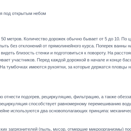
ся под открытым небом
0 метров. Количество дорожек обычно бывает от 5 до 10. По це
лыть без отклонений от прямолинейного курса. Поперек ванны н
идеть близость стенки и подготовиться к повороту. На расстоя
ивает участников. Перед каждой дорожкой в начале и конце ба
На тумбочках имеются рукоятки, за которые держатся пловцы н
о отнести подогрев, рециркуляцию, фильтрацию, а также обезз
рециркуляция способствует равномерному перемешиванию воды
сейне используются два основополагающих принципа: механичес
ких загрязнителей (пыль, мусор, отмершие микроорганизмы) по