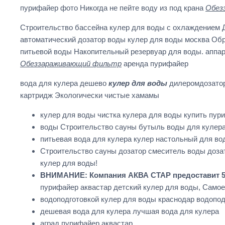
пурифайер фото Никогда не пейте воду из под крана
Обез
Строительство бассейна кулер для воды с охлаждением Ди
автоматический дозатор воды кулер для воды москва Обр
питьевой воды Накопительный резервуар для воды. аппар
Обеззараживающий фильтр
аренда пурифайер
вода для кулера дешево
кулер для воды
дилеромдозатор 
картридж Экологически чистые хамамы
кулер для воды чистка кулера для воды купить пур
воды Строительство сауны бутыль воды для кулера
питьевая вода для кулера кулер настольный для вод
Строительство сауны дозатор смеситель воды дозато
кулер для воды!
ВНИМАНИЕ: Компания АКВА СТАР предоставит 5 ле
пурифайер аквастар детский кулер для воды, Самое
водоподготовкой кулер для воды краснодар водопод
дешевая вода для кулера лучшая вода для кулера
аград пурифайер аквастар