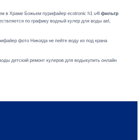
 в Храме Божьем пурифайер ecotronic h1 u4l
фильтр
твляется по графику водный кулер для воды ael,
ифайер фото Никогда не пейте воду из под крана
воды детский ремонт кулеров для водыкупить онлайн