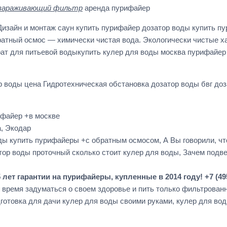
зараживающий фильтр
аренда пурифайер
зайн и монтаж саун купить пурифайер дозатор воды купить пур
атный осмос — химически чистая вода. Экологически чистые х
ат для питьевой водыкупить кулер для воды москва пурифайер ф
воды цена Гидротехническая обстановка дозатор воды бвг доз
ифайер +в москве
, Экодар
ы купить пурифайеры +с обратным осмосом, А Вы говорили, что
р воды проточный сколько стоит кулер для воды, Зачем подверг
т гарантии на пурифайеры, купленные в 2014 году! +7 (49
 время задуматься о своем здоровье и пить только фильтрован
готовка для дачи кулер для воды своими руками, кулер для во