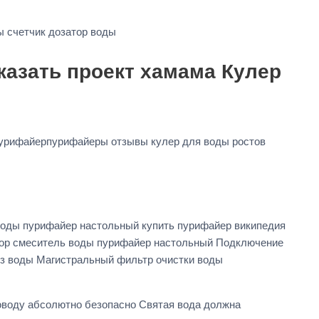
ы счетчик дозатор воды
казать проект хамама Кулер
урифайерпурифайеры отзывы кулер для воды ростов
я воды пурифайер настольный купить пурифайер википедия
атор смеситель воды пурифайер настольный Подключение
из воды Магистральный фильтр очистки воды
оводу абсолютно безопасно Святая вода должна