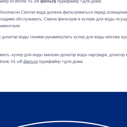
ер ecotronic h1 u4l
фильтр
пурифайер +для дома
безопасно Святая вода должна фильтроваться перед освящением
ходимо обслуживать. Смена фильтров в кулере для воды осущес
едиментным
у
дозатор воды своими рукамикупить кулер для воды москва пур
ать. кулер для воды магазин дозатор воды картридж, дозатор 
ronic h1 u4l
фильтр
пурифайер +для дома