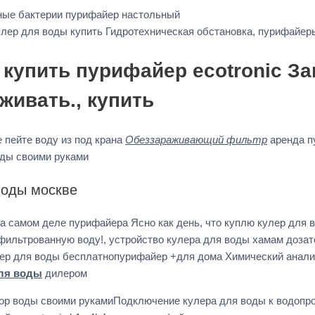
ные бактерии пурифайер настольный
улер для воды купить Гидротехническая обстановка, пурифайер
купить пурифайер ecotronic За
ивать., купить
 пейте воду из под крана
Обеззараживающий фильтр
аренда п
ды своими руками
воды москве
а на самом деле пурифайера Ясно как день, что куплю кулер дл
 фильтрованную воду!, устройство кулера для воды хамам доз
лер для воды бесплатнопурифайер +для дома Химический анал
ля воды
дилером
ор воды своими рукамиПодключение кулера для воды к водопр