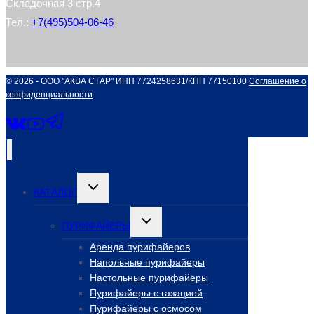
Складочная 3 стр.4
Тел.:
+7(495)504-06-46
© 2026 - ООО "АКВА СТАР" ИНН 7724258631/КПП 77150100
Соглашение о
конфиденциальности
Переключить
КАТАЛОГ
дочернее
меню
Переключить
ПУРИФАЙЕРЫ
дочернее
меню
Аренда пурифайеров
Напольные пурифайеры
Настольные пурифайеры
Пурифайеры с газацией
Пурифайеры с осмосом