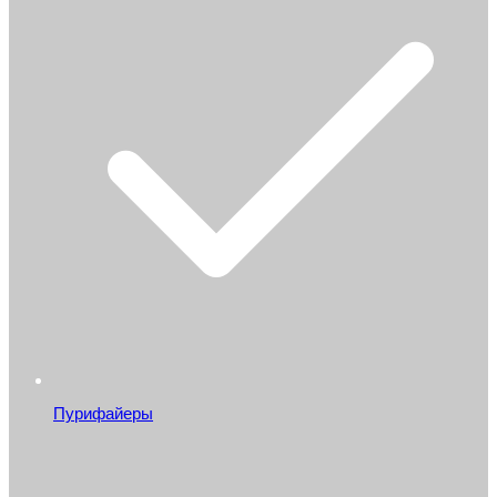
Пурифайеры