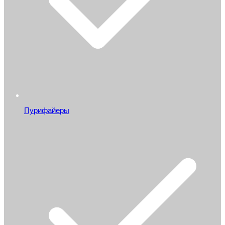
Пурифайеры