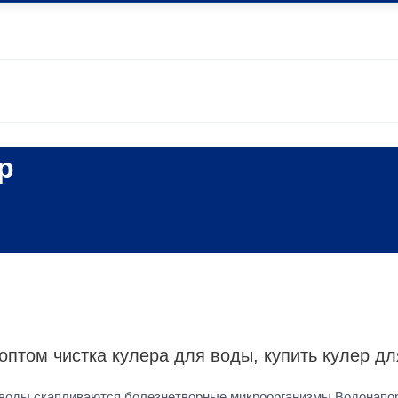
р
оптом чистка кулера для воды, купить кулер д
ля воды скапливаются болезнетворные микроорганизмы Водонап