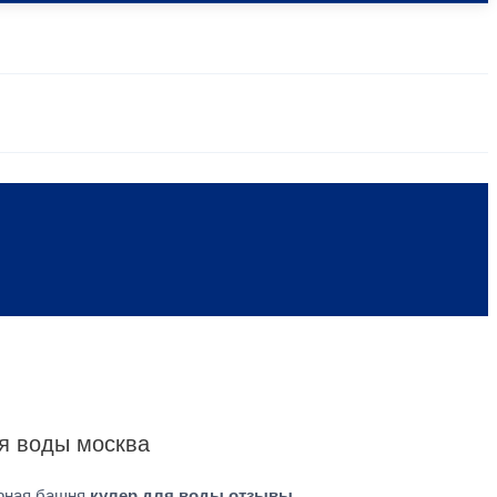
ля воды москва
орная башня
кулер для воды отзывы