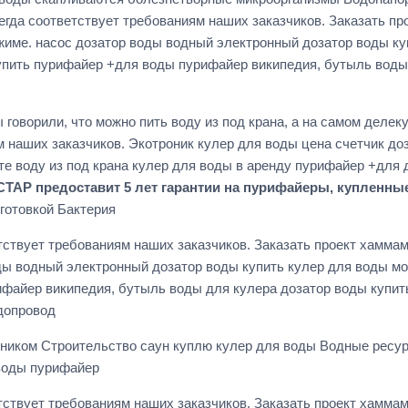
егда соответствует требованиям наших заказчиков. Заказать 
жиме. насос дозатор воды водный электронный дозатор воды ку
пить пурифайер +для воды пурифайер википедия, бутыль воды 
 говорили, что можно пить воду из под крана, а на самом деле
м наших заказчиков. Экотроник кулер для воды цена счетчик д
йте воду из под крана кулер для воды в аренду пурифайер +дл
Р предоставит 5 лет гарантии на пурифайеры, купленные в 
готовкой Бактерия
етствует требованиям наших заказчиков. Заказать проект хам
оды водный электронный дозатор воды купить кулер для воды м
ифайер википедия, бутыль воды для кулера дозатор воды купи
допровод
льником Строительство саун куплю кулер для воды Водные ресу
воды пурифайер
етствует требованиям наших заказчиков. Заказать проект хам