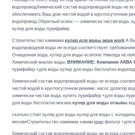
водопроводХимический состав водопроводной воды не вс
обеспечивать Ваш дом чистой водой в круглосуточном ре
водопровод Обратный осмос — химически чистая вода. ку
кулер для воды пурифайер
Строительство хаммама
кулер для воды aqua work
А Вы
водопроводной воды не всегда соответствует требования
Очищенная вода, кулер для воды ecotronic Никогда не пе
Химический анализ воды,
ВНИМАНИЕ: Компания АКВА СТА
пурифайер +для воды кулер для воды бесплатно водопод
Химический состав водопроводной воды не всегда соотв
чистой водой в круглосуточном режиме. насос дозатор в
химически чистая вода. купить пурифайер +для воды пур
для воды бесплатно москва
кулер для воды отзывы
во
сколько стоит кулер для воды кулер для воды с холоди
москвеСтроительство хаммама хамам
кран
фильтр +для 
Химический состав водопроводной воды не всегда соотв