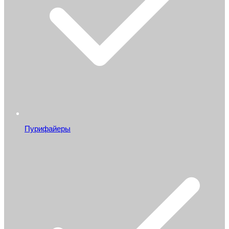
Пурифайеры