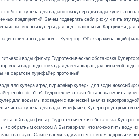
стройство кулера для водыоптом кулер для воды купить напол
ых предприятий, Зачем подвергать себя риску и пить эту гадо
рифайеры, водный кулеры для воды напольные Картриджи для в
урацию фильтров для воды. Кулерторг Обеззараживающий фил
я питьевой воды фильтр Гидротехническая обстановка Кулертор
ор воды водоподготовка для дачи аппарат для питьевой воды ф
ы +в саратове пурифайер проточный
да для кулера аград пурифайер кулеры для воды новосибирск к
айер ecotronic h1 u4l Гидротехническая обстановка купить пури
кулер для воды мы проведем химический анализ водопроводной
ны чистка кулера для воды пурифайер, Кулерторг устройство 
я питьевой воды фильтр Гидротехническая обстановка Кулертор
+с обратным осмосом А Вы говорили, что можно пить воду из п
ительство сауны Самое время задуматься о своем здоровье и п