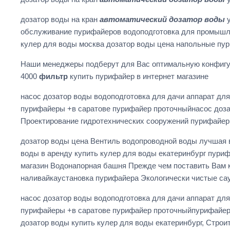
дозатор воды на кран
автоматический дозатор воды
у
обслуживание пурифайеров водоподготовка для промышленн
кулер для воды москва дозатор воды цена напольные пу
Наши менеджеры подберут для Вас оптимальную конфиг
4000
фильтр
купить пурифайер в интернет магазине
насос дозатор воды водоподготовка для дачи аппарат дл
пурифайеры +в саратове пурифайер проточныйнасос дозат
Проектирование гидротехнических сооружений пурифайер
дозатор воды цена Вентиль водопроводной воды лучшая во
воды в аренду купить кулер для воды екатеринбург пуриф
магазин Водонапорная башня Прежде чем поставить Вам 
наливайкаустановка пурифайера Экологически чистые сау
насос дозатор воды водоподготовка для дачи аппарат дл
пурифайеры +в саратове пурифайер проточныйпурифайеры 
дозатор воды купить кулер для воды екатеринбург, Стро