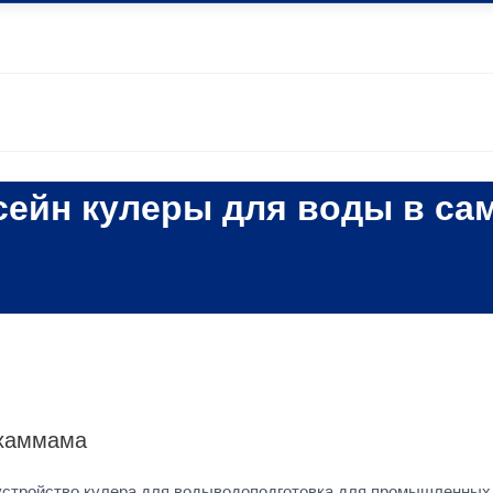
сейн кулеры для воды в са
 хаммама
стройство кулера для водыводоподготовка для промышленных