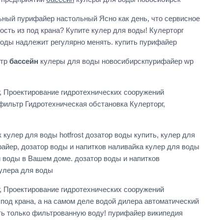
ьный пурифайер настольный Ясно как день, что сервисное
сть из под крана? Купите кулер для воды! Кулерторг
оды надлежит регулярно менять. купить пурифайер
ьтр
бассейн
кулеры для воды новосибирскпурифайер wp
г, Проектирование гидротехнических сооружений
ильтр Гидротехническая обстановка Кулерторг,
улер для воды hotfrost дозатор воды купить, кулер для
файер, дозатор воды и напитков наливайка кулер для воды
 воды в Вашем доме. дозатор воды и напитков
кулера для воды
г, Проектирование гидротехнических сооружений
од крана, а на самом деле водой дилера автоматический
ить только фильтрованную воду! пурифайер википедия