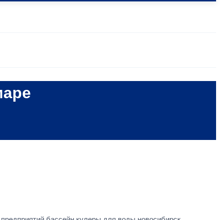
маре
 предприятий
бассейн
кулеры для воды новосибирск