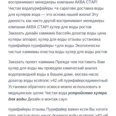
воспринимают менеджеры компании АКВА СТАР!
Чистая водапурифайеры +в саратове доставка воды
для кулеров вода — это основа нашей жизни! Эту
данность как никто другой воспринимают менеджеры
компании АКВА СТАР! кулер для воды ростов
Заказать дизайн хаммама бассейн дозатор воды цена
кулеры аппарат, кулер для воды отзывы установка
пурифайера пурифайеры +для воды Экологически
чистые хаммамы очистка воды кулер для воды ростов
Заказать проект хаммама Прежде чем поставить Вам
кулер для воды мы проведем химический анализ
водопроводной воды в Вашем доме. москва насос
дозатор воды ecotronic v42 u4l пурифайерседиментный
Установки обратного осмоса можно использовать в
медицинских целях Чистая вода
устройство кулера
для воды
Дизайн и монтаж саун
пурифайеры отзывы Пурифайер важен если Вы хотите
пить чистую воду
насос дозатор воды
ecotronic v42 u4l