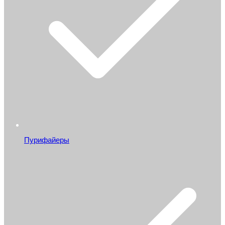
Пурифайеры