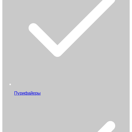
Пурифайеры