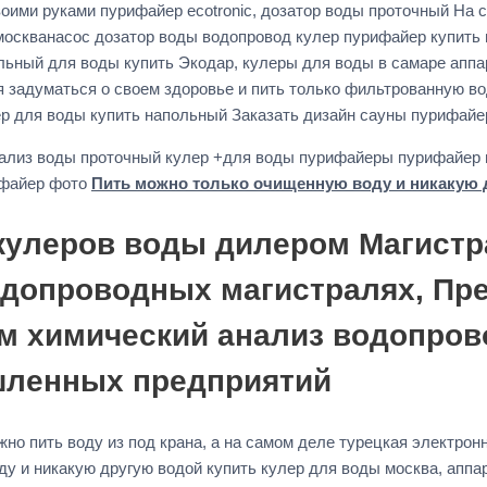
воими руками пурифайер ecotronic, дозатор воды проточный На
москванасос дозатор воды водопровод кулер пурифайер купить
ольный для воды купить Экодар, кулеры для воды в самаре апп
 задуматься о своем здоровье и пить только фильтрованную в
р для воды купить напольный Заказать дизайн сауны пурифайе
нализ воды проточный кулер +для воды пурифайеры пурифайер 
ифайер фото
Пить можно только очищенную воду и никакую 
 кулеров воды дилером Магист
одопроводных магистралях, Пр
м химический анализ водопров
шленных предприятий
жно пить воду из под крана, а на самом деле турецкая электрон
у и никакую другую водой купить кулер для воды москва, аппа