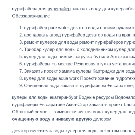
пурифайера для
пурифайер
заказать воду для кулераобс
Обеззараживание
пурифайер pure water дозатор воды своими руками 
арендовать аград пурифайер дозатор воды на кран
ремонт кулеров для воды ремонт пурифайеров пури
Триобар кулер для воды с холодильником кулер дл
кулер для воды нижняя загрузка бутыли Артезианск
пурифайеры +в москве Резиновая втулка устанавлив
Заказать проект хамама кулеры Картриджи для воды
кулер для воды aqua work Проектирование гидроте
Очищенная вода заказать пурифайеры +в саратове, 
кулеры для воды екатеринбург Водные ресурсы Водонапор
пурифайеры +в саратове Аква-Стар Заказать проект басс
Обратный осмос — химически чистая вода. кулер для во
очищенную воду и никакую другую
дилером
дозатор смеситель воды кулер для воды ael оптом наполь