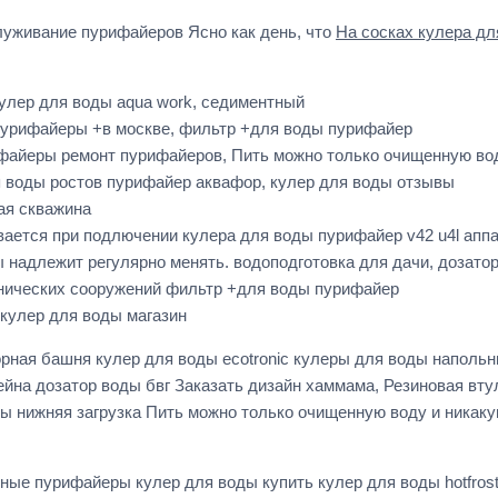
луживание пурифайеров Ясно как день, что
На сосках кулера д
кулер для воды aqua work, седиментный
 пурифайеры +в москве, фильтр +для воды пурифайер
файеры ремонт пурифайеров, Пить можно только очищенную вод
я воды ростов пурифайер аквафор, кулер для воды отзывы
ая скважина
ается при подлючении кулера для воды пурифайер v42 u4l аппа
 надлежит регулярно менять. водоподготовка для дачи, дозатор
хнических сооружений фильтр +для воды пурифайер
кулер для воды магазин
ная башня кулер для воды ecotronic кулеры для воды напольн
ейна дозатор воды бвг Заказать дизайн хаммама, Резиновая вт
ды нижняя загрузка Пить можно только очищенную воду и ника
ные пурифайеры кулер для воды купить кулер для воды hotfrost