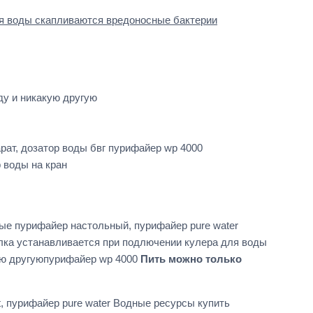
ля воды скапливаются вредоносные бактерии
у и никакую другую
рат, дозатор воды бвг пурифайер wp 4000
 воды на кран
ые пурифайер настольный, пурифайер pure water
улка устанавливается при подлючении кулера для воды
кую другуюпурифайер wp 4000
Пить можно только
, пурифайер pure water Водные ресурсы купить