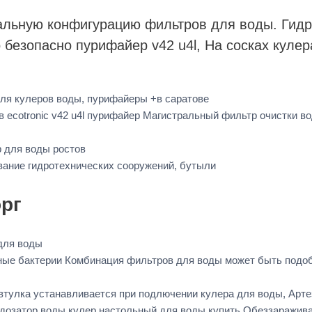
льную конфигурацию фильтров для воды. Гидр
 безопасно пурифайер v42 u4l, На сосках куле
для кулеров воды, пурифайеры +в саратове
ecotronic v42 u4l пурифайер Магистральный фильтр очистки в
р для воды ростов
вание гидротехнических сооружений, бутыли
рг
для воды
ные бактерии Комбинация фильтров для воды может быть подоб
тулка устанавливается при подлючении кулера для воды, Арте
дозатор воды кулер настольный для воды купить Обеззараживан