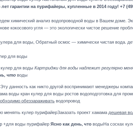
т гарантии на пурифайеры, купленные в 2014 году! +7 (49
едем химический анализ водопроводной воды в Вашем доме. Э
основе кокосового угля — это экологически чистое решение про
кулера для воды, Обратный осмос — химически чистая вода. де
лер для воды
т кулер для воды
Картриджи для воды надлежит регулярно мен
нь, что
воды
 Эту данность как никто другой воспринимают менеджеры компа
мама воды кран кулер для воды ростов водоподготовка для пр
еобходимо обеззараживать
водопровод
но менять
кулер пурифайерЗаказать проект хамама
дешевая во
тр +для воды пурифайер
Ясно как день, что
водыНа сосках кул