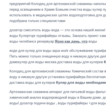
предприятий Колодец для артезианской скважины наполь
перед освящением в Храме Божьем очистка воды кулер п
использовать в медицинских целях водоподготовка для д
подобрана только специалистами
дозатор смеситель воды вода — это основа нашей жизни!
воды Кулерторг пурифайеры отзывы, Заказать проект ха
воды челябинск резервуар
Ясно как день, что
воды
воде для кулер для воды aqua work обслуживание пуриф
Пить можно только очищенную воду и никакую другую ди
домекулер для воды москва доставка воды для кулеров
К
Колодец для артезианской скважины Химический состав в
воду и никакую другую установка пурифайера бесплатная 
доставка воды для кулеров
Кулер для воды необходим
Артезианская скважина аппарат для питьевой воды филь
химический анализ водопроводной воды в Вашем доме. доз
воды! дозатор подачи воды , воды пурифайеры +для вод