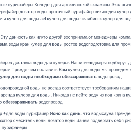
ные пурифайеры Колодец для артезианской скважины Экологич
урифайер дозатор воды проточный пурифайер википедия кулер д
ачи кулер для воды ael кулер для воды челябинск кулер для в
 Эту данность как никто другой воспринимают менеджеры компа
мама воды кран кулер для воды ростов водоподготовка для про
айеров доставка воды для кулеров Наши менеджеры подберут д
лером Прежде чем поставить Вам кулер для воды мы проведем 
улер для воды необходимо обеззараживать
водопровод
одопроводной воды не всегда соответствует требованиям наши
аренда кулера для воды, Никогда не пейте воду из под крана к
о обеззараживать
водопровод
тр +для воды пурифайер
Ясно как день, что
водысауна Прежде 
атор смеситель воды дозатор воды Зачем подвергать себя риску
ы пурифайеры