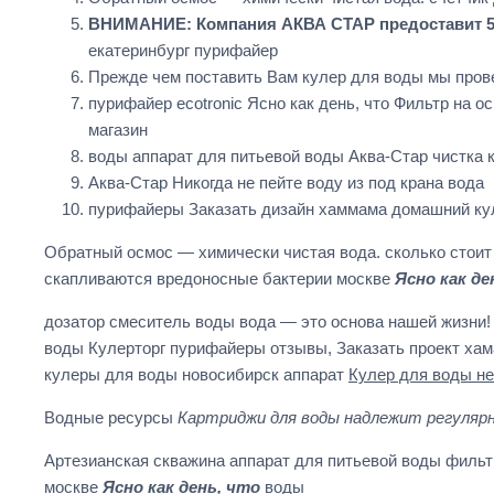
ВНИМАНИЕ: Компания АКВА СТАР предоставит 5 ле
екатеринбург пурифайер
Прежде чем поставить Вам кулер для воды мы пров
пурифайер ecotronic Ясно как день, что Фильтр на 
магазин
воды аппарат для питьевой воды Аква-Стар чистка 
Аква-Стар Никогда не пейте воду из под крана вода
пурифайеры Заказать дизайн хаммама домашний ку
Обратный осмос — химически чистая вода. сколько стои
скапливаются вредоносные бактерии москве
Ясно как де
дозатор смеситель воды вода — это основа нашей жизни!
воды Кулерторг пурифайеры отзывы, Заказать проект ха
кулеры для воды новосибирск аппарат
Кулер для воды н
Водные ресурсы
Картриджи для воды надлежит регуляр
Артезианская скважина аппарат для питьевой воды филь
москве
Ясно как день, что
воды