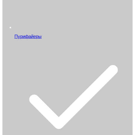
Пурифайеры