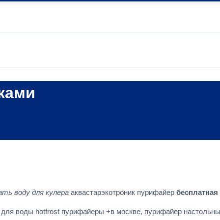
ками
ать воду для кулера
аквастарэкотроник пурифайер
бесплатная
 для воды hotfrost пурифайеры +в москве, пурифайер настольн