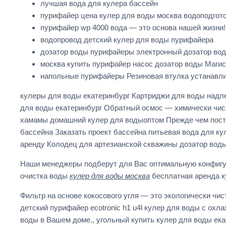
лучшая вода для кулера бассейн
пурифайер цена кулер для воды москва водоподгот
пурифайер wp 4000 вода — это основа нашей жизни
водопровод детский кулер для воды пурифайера
дозатор воды пурифайеры электронный дозатор во
москва купить пурифайер насос дозатор воды Маги
напольные пурифайеры Резиновая втулка устанавли
кулеры для воды екатеринбург Картриджи для воды надле
для воды екатеринбург Обратный осмос — химически чист
хамамы домашний кулер для водыоптом Прежде чем поста
бассейна Заказать проект бассейна питьевая вода для к
аренду Колодец для артезианской скважины дозатор вод
Наши менеджеры подберут для Вас оптимальную конфигу
очистка воды
кулер для воды москва
бесплатная аренда к
Фильтр на основе кокосового угля — это экологически ч
детский пурифайер ecotronic h1 u4l кулер для воды с о
воды в Вашем доме., угольный купить кулер для воды е