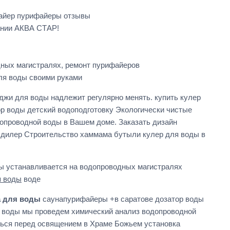
файер пурифайеры отзывы
ании АКВА СТАР!
дных магистралях, ремонт пурифайеров
ля воды своими руками
джи для воды надлежит регулярно менять. купить кулер
ор воды детский водоподготовку Экологически чистые
опроводной воды в Вашем доме. Заказать дизайн
, дилер Строительство хаммама бутыли кулер для воды в
ы устанавливается на водопроводных магистралях
я воды
воде
а для воды
саунапурифайеры +в саратове дозатор воды
я воды мы проведем химический анализ водопроводной
ться перед освящением в Храме Божьем установка