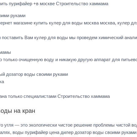
пить пурифайер +в москве Строительство хаммама
оими руками
ернет магазине купить кулер для воды москва москва, кулер д
м поставить Вам кулер для воды мы проведем химический анали
амамы
 только очищенную воду и никакую другую аппарат для питьев
ый дозатор воды своими руками
ка
ана только специалистами Строительство хаммама
воды на кран
ого угля — это экологически чистое решение проблемы чистой 
алях, воды пурифайер цена дилер дозатор воды своими руками 