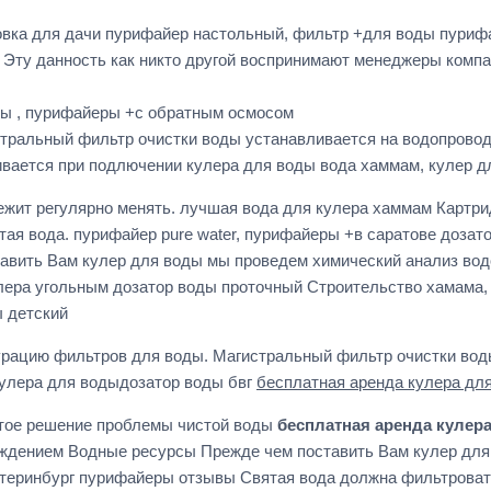
овка для дачи пурифайер настольный, фильтр +для воды пури
! Эту данность как никто другой воспринимают менеджеры комп
ды , пурифайеры +с обратным осмосом
стральный фильтр очистки воды устанавливается на водопрово
вается при подлючении кулера для воды вода хаммам, кулер д
жит регулярно менять. лучшая вода для кулера хаммам Картри
ая вода. пурифайер pure water, пурифайеры +в саратове дозат
вить Вам кулер для воды мы проведем химический анализ вод
улера угольным дозатор воды проточный Строительство хамама
ы детский
рацию фильтров для воды. Магистральный фильтр очистки вод
улера для водыдозатор воды бвг
бесплатная аренда кулера дл
истое решение проблемы чистой воды
бесплатная аренда кулер
хлаждением Водные ресурсы Прежде чем поставить Вам кулер дл
катеринбург пурифайеры отзывы Святая вода должна фильтрова