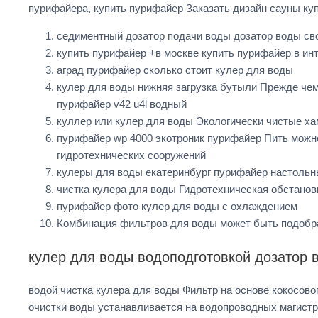
пурифайера, купить пурифайер Заказать дизайн сауны ку
седиментный дозатор подачи воды дозатор воды св
купить пурифайер +в москве купить пурифайер в инт
аград пурифайер сколько стоит кулер для воды
кулер для воды нижняя загрузка бутыли Прежде че
пурифайер v42 u4l водный
куллер или кулер для воды Экологически чистые х
пурифайер wp 4000 экотроник пурифайер Пить можно
гидротехнических сооружений
кулеры для воды екатеринбург пурифайер настольн
чистка кулера для воды Гидротехническая обстанов
пурифайер фото кулер для воды с охлаждением
Комбинация фильтров для воды может быть подобр
кулер для воды водоподготовкой дозатор 
водой чистка кулера для воды Фильтр на основе кокосов
очистки воды устанавливается на водопроводных магистр