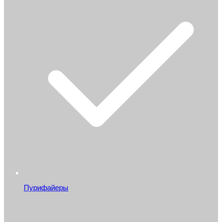
Пурифайеры