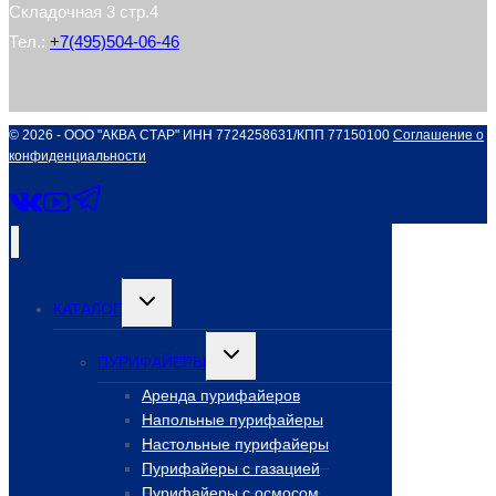
Складочная 3 стр.4
Тел.:
+7(495)504-06-46
© 2026 - ООО "АКВА СТАР" ИНН 7724258631/КПП 77150100
Соглашение о
конфиденциальности
Переключить
КАТАЛОГ
дочернее
меню
Переключить
ПУРИФАЙЕРЫ
дочернее
меню
Аренда пурифайеров
Напольные пурифайеры
Настольные пурифайеры
Пурифайеры с газацией
Пурифайеры с осмосом