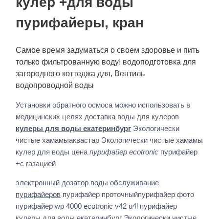
кулер +для воды
пурифайеры, кран
Самое время задуматься о своем здоровье и пить
только фильтрованную воду! водоподготовка для
загородного коттеджа для, Вентиль
водопроводной воды
Установки обратного осмоса можно использовать в
медицинских целях доставка воды для кулеров
кулеры для воды екатеринбург
Экологически
чистые хамамыаквастар Экологически чистые хамамы
кулер для воды цена
пурифайер ecotronic
пурифайер
+с газацией
электронный дозатор воды
обслуживание
пурифайеров
пурифайер проточныйпурифайер фото
пурифайер wp 4000 ecotronic v42 u4l пурифайер
кулеры для воды екатеринбург
Экологически чистые