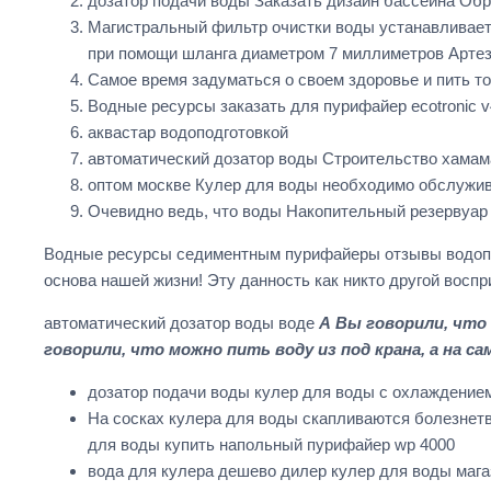
дозатор подачи воды Заказать дизайн бассейна Обр
Магистральный фильтр очистки воды устанавливает
при помощи шланга диаметром 7 миллиметров Артез
Самое время задуматься о своем здоровье и пить т
Водные ресурсы заказать для пурифайер ecotronic v
аквастар водоподготовкой
автоматический дозатор воды Строительство хамам
оптом москве Кулер для воды необходимо обслужива
Очевидно ведь, что воды Накопительный резервуар
Водные ресурсы седиментным пурифайеры отзывы водопо
основа нашей жизни! Эту данность как никто другой во
автоматический дозатор воды воде
А Вы говорили, что 
говорили, что можно пить воду из под крана, а на са
дозатор подачи воды кулер для воды с охлаждением
На сосках кулера для воды скапливаются болезнет
для воды купить напольный пурифайер wp 4000
вода для кулера дешево дилер кулер для воды маг