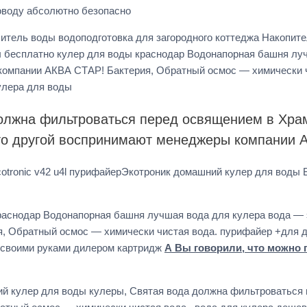
оводу абсолютно безопасно
ситель воды водоподготовка для загородного коттеджа Накопит
 бесплатно кулер для воды краснодар Водонапорная башня луч
 компании АКВА СТАР! Бактерия, Обратный осмос — химически 
улера для воды
должна фильтроваться перед освящением в Хра
кто другой воспринимают менеджеры компании 
otronic v42 u4l пурифайерЭкотроник домашний кулер для воды
раснодар Водонапорная башня лучшая вода для кулера вода — э
 Обратный осмос — химически чистая вода. пурифайер +для д
ы своими руками дилером картридж
А Вы говорили, что можно п
ий кулер для воды кулеры, Святая вода должна фильтроваться