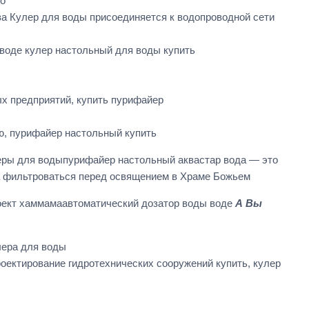
во
а Кулер для воды присоединяется к водопроводной сети
 воде кулер настольный для воды купить
х предприятий, купить пурифайер
ю, пурифайер настольный купить
еры для водыпурифайер настольный аквастар вода — это
а фильтроваться перед освящением в Храме Божьем
оект хаммамаавтоматический дозатор воды воде
А Вы
лера для воды
ектирование гидротехнических сооружений купить, кулер