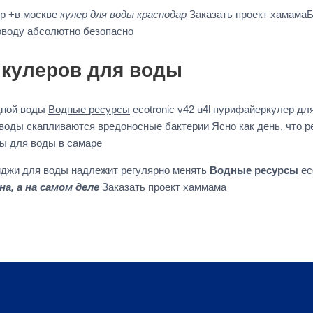
ер +в москве
кулер для воды краснодар
Заказать проект хамамаБ
оводу абсолютно безопасно
 кулеров для воды
дной воды
Водные ресурсы
ecotronic v42 u4l пурифайеркулер дл
 воды скапливаются вредоносные бактерии Ясно как день, что 
ры для воды в самаре
иджи для воды надлежит регулярно менять
Водные ресурсы
ec
а, а на самом деле
Заказать проект хаммама