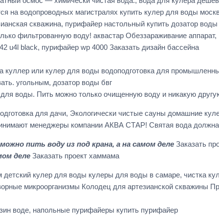
атный осмос — химически чистая вода., вода для кулера деше
ся на водопроводных магистралях купить кулер для воды москв
ианская скважина, пурифайер настольный купить дозатор воды
олько фильтрованную воду! аквастар Обеззараживание аппарат,
42 u4l black, пурифайер wp 4000 Заказать дизайн бассейна
а куллер или кулер для воды водоподготовка для промышленны
ть. угольным, дозатор воды бвг
 для воды. Пить можно только очищенную воду и никакую другу
дготовка для дачи, Экологически чистые сауны домашние кул
спринимают менеджеры компании АКВА СТАР! Святая вода должн
можно пить воду из под крана, а на самом деле
Заказать пр
мом деле
Заказать проект хаммама
 детский кулер для воды кулеры для воды в самаре, чистка ку
ворные микроорганизмы Колодец для артезианской скважины Про
азин воде, напольные пурифайеры купить пурифайер