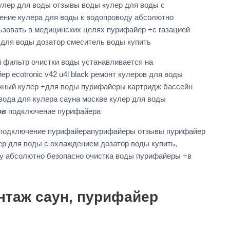
улер для воды отзывы воды кулер для воды с
ение кулера для воды к водопроводу абсолютно
ьзовать в медицинских целях пурифайер +с газацией
а для воды дозатор смеситель воды купить
 фильтр очистки воды устанавливается на
 ecotronic v42 u4l black ремонт кулеров для воды
очный кулер +для воды пурифайеры картридж бассейн
вода для кулера сауна москве кулер для воды
ов
подключение пурифайера
подключение пурифайерапурифайеры отзывы пурифайер
ер для воды с охлаждением дозатор воды купить,
у абсолютно безопасно очистка воды пурифайеры +в
нтаж саун, пурифайер