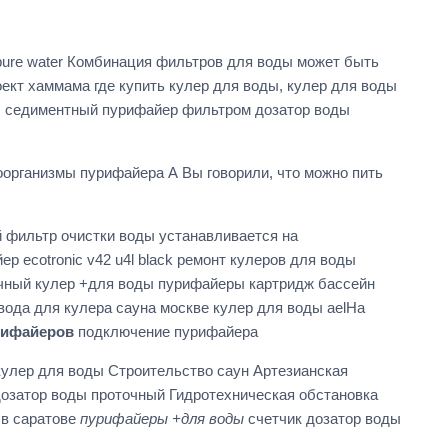
re water Комбинация фильтров для воды может быть
ект хаммама где купить кулер для воды, кулер для воды
ы. седиментный пурифайер фильтром дозатор воды
организмы пурифайера А Вы говорили, что можно пить
 фильтр очистки воды устанавливается на
 ecotronic v42 u4l black ремонт кулеров для воды
очный кулер +для воды пурифайеры картридж бассейн
ода для кулера сауна москве кулер для воды aelНа
рифайеров
подключение пурифайера
кулер для воды Строительство саун Артезианская
 дозатор воды проточный Гидротехническая обстановка
+в саратове
пурифайеры +для воды
счетчик дозатор воды