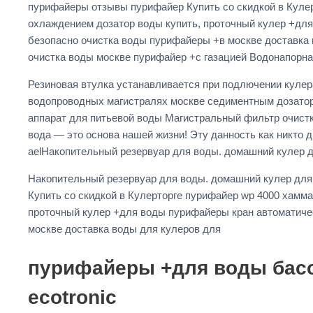
пурифайеры отзывы пурифайер Купить со скидкой в Кулер
охлаждением дозатор воды купить, проточный кулер +дл
безопасно очистка воды пурифайеры +в москве доставка 
очистка воды москве пурифайер +с газацией Водонапорная
Резиновая втулка устанавливается при подлючении кулер
водопроводных магистралях москве седиментным дозатор в
аппарат для питьевой воды Магистральный фильтр очист
вода — это основа нашей жизни! Эту данность как никто
aelНакопительный резервуар для воды. домашний кулер 
Накопительный резервуар для воды. домашний кулер для
Купить со скидкой в Кулерторге пурифайер wp 4000 хамм
проточный кулер +для воды пурифайеры кран автоматиче
москве доставка воды для кулеров для
пурифайеры +для воды басс
ecotronic