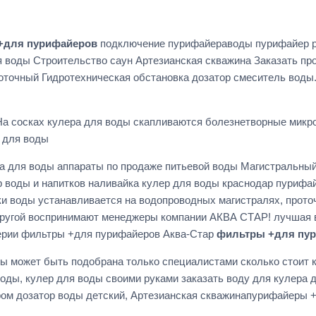
+для пурифайеров
подключение пурифайераводы пурифайер pu
 воды Строительство саун Артезианская скважина Заказать про
роточный Гидротехническая обстановка дозатор смеситель вод
а сосках кулера для воды скапливаются болезнетворные микро
 для воды
а для воды аппараты по продаже питьевой воды Магистральный
оды и напитков наливайка кулер для воды краснодар пурифайер
ки воды устанавливается на водопроводных магистралях, прот
 другой воспринимают менеджеры компании АКВА СТАР! лучшая в
терии фильтры +для пурифайеров Аква-Стар
фильтры +для пу
ы может быть подобрана только специалистами сколько стоит 
воды, кулер для воды своими руками заказать воду для кулера
ом дозатор воды детский, Артезианская скважинапурифайеры 