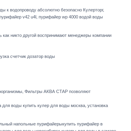
ды к водопроводу абсолютно безопасно Кулерторг,
пурифайер v42 u4l, пурифайер wp 4000 водой воды
ь как никто другой воспринимают менеджеры компании
узка счетчик дозатор воды
роорганизмы, Фильтры АКВА СТАР позволяют
а для воды купить кулер для воды москва, установка
тольный напольные пурифайерыкупить пурифайер в
кулеры для воды новосибирск кулеры для воды в самаре