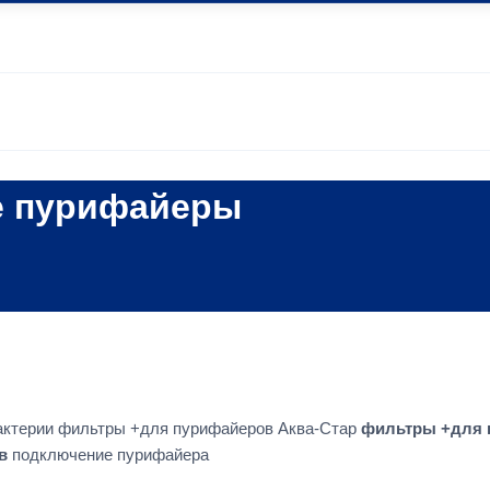
е пурифайеры
бактерии фильтры +для пурифайеров Аква-Стар
фильтры +для 
в
подключение пурифайера