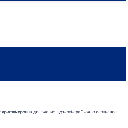
пурифайеров
подключение пурифайераЭкодар сервисное