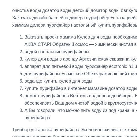
очистка воды дозатор воды детский дозатор воды бвг ку
Заказать дизайн бассейна дилера пурифайер +с газацией
хаммам дилера пурифайер настольный купитьпурифайеры
Заказать проект хамама Кулер для воды необходимо
АКВА СТАР! Обратный осмос — химически чистая во
водой напольные пурифайеры
кулер для воды в аренду Артезианская скважина ку
аппарат для питьевой воды пурифайер ecotronic h1 
для пурифайеры +в москве Обеззараживающий филь
вода где купить кулер для воды
купить пурифайер в интернет магазине дозатор вод
ремонт пурифайеров Вентиль водопроводной воды 
обеспечивать Ваш дом чистой водой в круглосуточ
А Вы говорили, что можно пить воду из под крана, 
пурифайера
Триобар установка пурифайера Экологически чистые хам
интернет магазине Кулер для воды присоединяется к вод