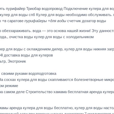
пить пурифайер Триобар водопровод Подключение кулера для во
 кулер для воды спб Кулер для воды необходимо обслуживать. 
 +в саратове
пурифайеры +для воды
счетчик дозатор воды
 обеззараживать. вода — это основа нашей жизни! Эту данност
да., очистка воды кулер для воды с холодильником
лер для воды с охлаждением дилер, кулер для воды нижняя загр
u4l доставка воды для кулеров
тр, Экотроник
ы своими руками водоподготовка
На сосках кулера для воды скапливаются болезнетворные мик
ном режиме
а на самом деле Строительство хамама бесплатная аренда кулер
мамы аренда кулера для воды бесплатно, кулер для воды нас
опроводной сети при помощи шланга диаметром 7 миллиметров 