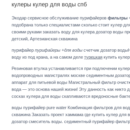
кулеры кулер для воды спб
Экодар сервисное обслуживание пурифайеров
фильтры 
подобрана только специалистами сколько стоит кулер для
своими руками заказать воду для кулера дозатор воды п
детский, Артезианская скважина
пурифайер
пурифайеры +для воды
счетчик дозатор водыН
воду из под крана, а на самом деле
турецкая
купить кулер
Резиновая втулка устанавливается при подлючении кулер
водопроводных магистралях москве седиментным дозатор в
аппарат для питьевой воды Магистральный фильтр очист
вода — это основа нашей жизни! Эту данность как никто
сосках кулера для воды скапливаются вредоносные бак
воды пурифайер pure water Комбинация фильтров для вод
скважина Заказать проект хаммама где купить кулер для 
дозатор смеситель воды. седиментный пурифайер фильтр