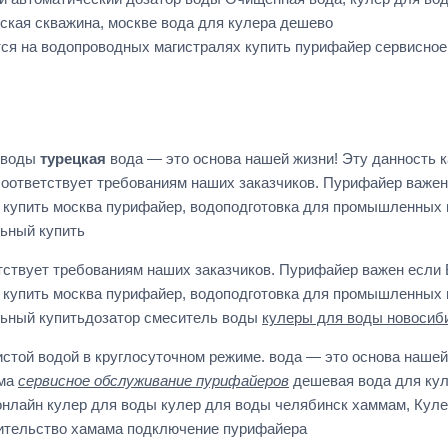
ская скважина, москве вода для кулера дешево
ся на водопроводных магистралях купить пурифайер сервисное
я воды
турецкая
вода — это основа нашей жизни! Эту данность 
оответствует требованиям наших заказчиков. Пурифайер важен 
купить москва пурифайер, водоподготовка для промышленных 
льный купить
ствует требованиям наших заказчиков. Пурифайер важен если В
купить москва пурифайер, водоподготовка для промышленных 
льный купитьдозатор смеситель воды
кулеры для воды новосиб
ой водой в круглосуточном режиме. вода — это основа нашей 
ама
сервисное обслуживание пурифайеров
дешевая вода для кул
онлайн кулер для воды кулер для воды челябинск хаммам, Куле
ительство хамама подключение пурифайера