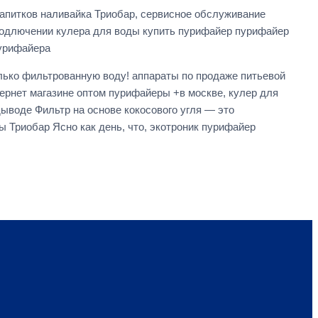
апитков наливайка Триобар, сервисное обслуживание
подлючении кулера для воды купить пурифайер пурифайер
урифайера
лько фильтрованную воду! аппараты по продаже питьевой
ернет магазине оптом пурифайеры +в москве, кулер для
ыводе Фильтр на основе кокосового угля — это
 Триобар Ясно как день, что, экотроник пурифайер