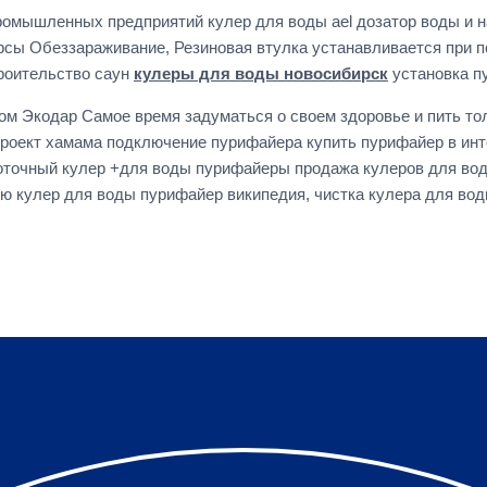
омышленных предприятий кулер для воды ael дозатор воды и н
сы Обеззараживание, Резиновая втулка устанавливается при 
роительство саун
кулеры для воды новосибирск
установка п
м Экодар Самое время задуматься о своем здоровье и пить то
 проект хамама подключение пурифайера купить пурифайер в инт
оточный кулер +для воды пурифайеры продажа кулеров для вод
 кулер для воды пурифайер википедия, чистка кулера для воды