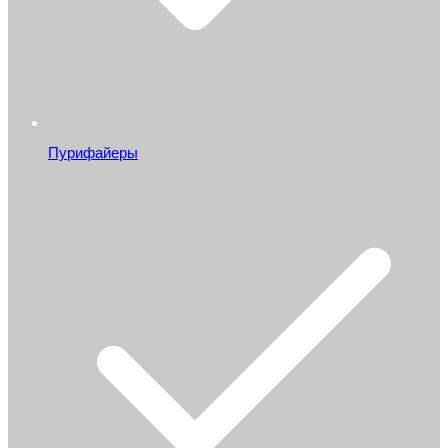
Пурифайеры